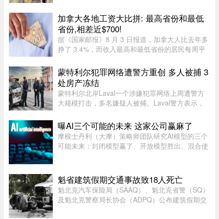
Santé Québec 透露，接通电话的平均等待时间已
从先前的约一小时延长至近 90 分钟。Santé
加拿大各地工资大比拼: 最高省份和最低
Québec 表示，等待时间变长 ...
省份,相差近$700!
据《国家邮报》8 月 3 日报道，加拿大人比去年多
挣了 3.4%，而收入最高和最低省份的居民每周平
均收入相差近 700 元。这是根据加拿大统计局
（Statistics Canada）最新发布的数据，披露了全
蒙特利尔犯罪网络遭警方重创 多人被捕 3
国及各省、地区居民的平均周 ...
处房产冻结
蒙特利尔北岸Laval一个涉嫌犯罪网络上周遭警方
大规模打击，多名嫌疑人被捕。Laval警方表示，
此次行动缴获大量资产，使目标犯罪组织损失数百
万元，直接切断了其资金来源，充分展现警方瓦解
曝AI三个可能的未来 这家公司赢麻了
犯罪网络的能力。警方介绍， ...
摩根士丹利（大摩）策略师团队研究AI模型的三个
可能未来：封闭模型赢了、开放模型胜出、混合使
用。而有一家公司，不管未来是这三种情境的哪一
种，都不会输，就是辉达（Nvidia）。大摩本周发
布的分析研究，指出AI市场 ...
魁省建筑假期交通事故致18人死亡
魁北克汽车保险局（SAAQ）、魁北克省警（SQ）
及魁北克警察局长协会（ADPQ）公布建筑假期交
通安全报告：假期期间，全省共发生15宗致命交通