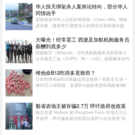
正式启动刑事调查。蒙特利尔警 ...
华人惊天绑架杀人案舆论转向，部分华人
同情凶手
震惊南加州华人社区的奇诺岗（Chino Hills）绑架
谋杀案，随着警方调查深入和商业关系的逐步披
露，再加上熟悉彼此的华人“小道消息”，在华人圈
中的舆论风向开始出现微妙变化。部分华人社区成
大曝光！经常罢工 西捷及加航机舱服务员
员开始对已遭警方击毙的 ...
薪酬到底多少
西捷航空（WestJet）与代表机舱服务员的加拿大
公共雇员工会（CUPE）周一（3日）就新集体合约
达成临时协议，化解了持续多日的工潮危机。根据
西捷航空周一在官网公布的薪酬资料，该公司机舱
维他命B12吃得多竟致癌？
服务员薪酬为每个「薪酬工时 ...
日常吃维他命B12保健品竟会致癌？有医生引述一
项33万人研究揭，血液B12超标者患癌风险激增6
倍。但B12超标绝非致癌元凶，反而是体内1大警
号有关。医生拆解致癌真相：患癌风险高6倍家医
科医生陈欣湄在Facebook专页发文 ...
魁省农场主被诈骗2.7万 呼吁政府改政策
魁北克省 Hudson 的 Pengrove Farm 农场主正公
开发声，呼吁修改相关政策以保护小企业免受“买
家诈骗”，他们因一家诈骗性质的餐饮公司而损失
了价值 2.7 万元的货品。今年 4 月，由 Alana