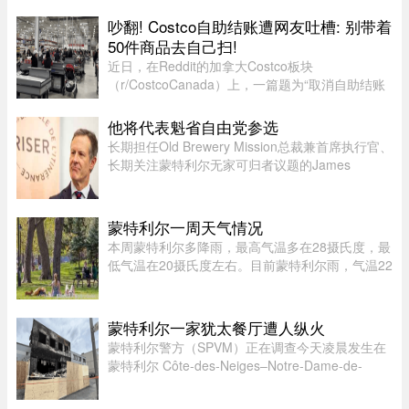
事故，造成18人死亡。与去年同期38人死亡相比，
今年死亡人数明显下降。统计显 ...
吵翻! Costco自助结账遭网友吐槽: 别带着
50件商品去自己扫!
近日，在Reddit的加拿大Costco板块
（r/CostcoCanada）上，一篇题为“取消自助结账
（Eliminating Self Check Out）”的帖子引发了数
百名网友的激烈讨论。这场争论不仅揭示了Costco
他将代表魁省自由党参选
近期在结账系统上的悄然转变，也暴露 ...
长期担任Old Brewery Mission总裁兼首席执行官、
长期关注蒙特利尔无家可归者议题的James
Hughes，将代表魁北克自由党（PLQ）参加今秋
省选。CTV News援引消息人士称，自由党党魁
Charles Milliard预计将于今天周四下午 ...
蒙特利尔一周天气情况
本周蒙特利尔多降雨，最高气温多在28摄氏度，最
低气温在20摄氏度左右。目前蒙特利尔雨，气温22
摄氏度，体感26度；今天下午气温25摄氏度，体感
34，有雷暴风险；夜间最低20摄氏度。今天蒙特利
尔空气质量优，紫外线指数 ...
蒙特利尔一家犹太餐厅遭人纵火
蒙特利尔警方（SPVM）正在调查今天凌晨发生在
蒙特利尔 Côte-des-Neiges–Notre-Dame-de-
Grâce 区一家犹太餐厅Nöam的火灾事件。警方表
示，现场发现的证据表明该起火灾系人为纵火，已