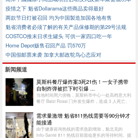
辦
疫情之下 魁省Dollarama这些商品卖得最好
两款节日灯被召回 均为中国製造加国各地有售
魁省消费者必须了解的有关产品保修期的第29号法规
COSTCO推末日求生罐头 可供一家四口吃一年
Home Depot贩售召回产品 罚570万
中国假邮票来袭 加拿大邮政鸵鸟心态应对
新闻频道
莫斯科餐厅爆炸案3死21伤！一女子携带
自制炸弹被拦下时引爆 ...
当地时间周六傍晚，莫斯科市中心一处高档意大利
餐厅 Balzi Rossi 门外发生爆炸，造成 3 人死亡、
至少 21 人受伤。遇难者包括一名携带自制炸弹的
女子、餐厅的安保人员及一名顾客。爆炸发生在晚
需求量激增 魁省811热线需要等90分钟才
上 8 点前，地点位于莫 ...
能接通
由于健康咨询热线的需求急剧增加，魁北克的
Info-Santé 811 热线目前面临更长的等待时间。据