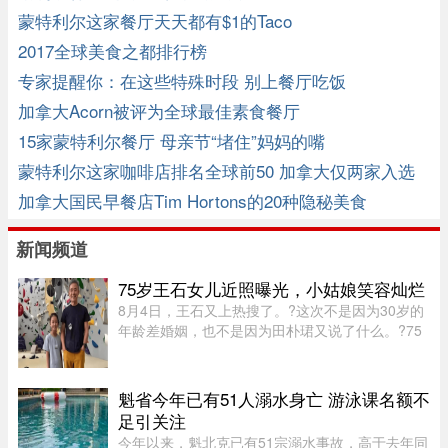
蒙特利尔这家餐厅天天都有$1的Taco
2017全球美食之都排行榜
专家提醒你：在这些特殊时段 别上餐厅吃饭
加拿大Acorn被评为全球最佳素食餐厅
15家蒙特利尔餐厅 母亲节“堵住”妈妈的嘴
蒙特利尔这家咖啡店排名全球前50 加拿大仅两家入选
加拿大国民早餐店Tim Hortons的20种隐秘美食
新闻频道
75岁王石女儿近照曝光，小姑娘笑容灿烂
8月4日，王石又上热搜了。?这次不是因为30岁的
年龄差婚姻，也不是因为田朴珺又说了什么。?75
岁的老人推到了风口浪尖。?照片里，6岁的小姑娘
笑得眼睛弯弯，和王石一个模子刻出来的。 父女俩
都穿着攀岩装备，在岩壁上 ...
魁省今年已有51人溺水身亡 游泳课名额不
足引关注
今年以来，魁北克已有51宗溺水事故，高于去年同