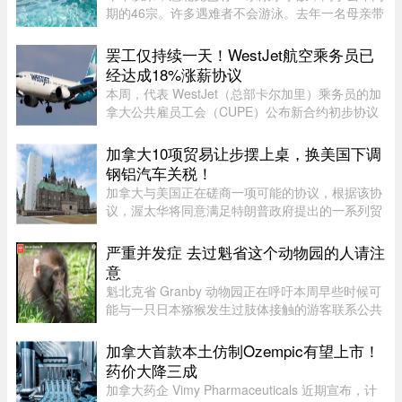
期的46宗。许多遇难者不会游泳。去年一名母亲带
3岁儿子在Lachine家中泳池溺亡后，验尸官建议蒙
特利尔市增加游泳课名额，因为目前远远无法满足
罢工仅持续一天！WestJet航空乘务员已
需求。2025年6月，34岁的E ...
经达成18%涨薪协议
本周，代表 WestJet（总部卡尔加里）乘务员的加
拿大公共雇员工会（CUPE）公布新合约初步协议
内容：未来三年工资总涨幅超过 18%；新增"值勤
时段津贴"，地面工作也获补偿；休息时间增加；
加拿大10项贸易让步摆上桌，换美国下调
餐食和制服津贴上调；其他一系 ...
钢铝汽车关税！
加拿大与美国正在磋商一项可能的协议，根据该协
议，渥太华将同意满足特朗普政府提出的一系列贸
易要求，以换取部分行业关税减免。随着美方威胁
新一轮关税的日期临近，双方谈判日益紧张。《环
严重并发症 去过魁省这个动物园的人请注
球邮报》据三位知情业内人 ...
意
魁北克省 Granby 动物园正在呼吁本周早些时候可
能与一只日本猕猴发生过肢体接触的游客联系公共
卫生部门。此前，一名游客在该动物园被猕猴抓
伤。猕猴可能会携带 B 型疱疹病毒（Herpes B
加拿大首款本土仿制Ozempic有望上市！
virus）。这种病毒在人体内极 ...
药价大降三成
加拿大药企 Vimy Pharmaceuticals 近期宣布，计