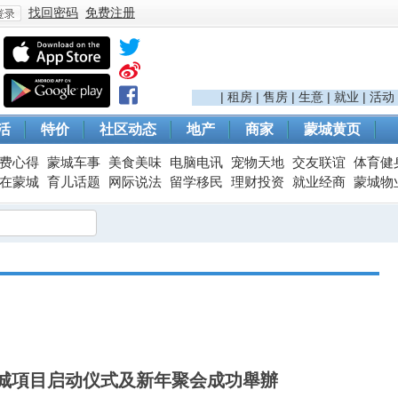
找回密码
免费注册
登
|
租房
|
售房
|
生意
|
就业
|
活动
活
特价
社区动态
地产
商家
蒙城黄页
费心得
蒙城车事
美食美味
电脑电讯
宠物天地
交友联谊
体育健
在蒙城
育儿话题
网际说法
留学移民
理财投资
就业经商
蒙城物
录
城項目启动仪式及新年聚会成功舉辦