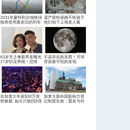
2031年蒙特利尔地铁绿
遗产留给保姆不给孩子
线将使用最老旧的列车
他们拍下上海老人最
63岁关之琳新男友曝光
不该存在的东西！月球
27岁职业男模！恋情
背面最可怕的发现
在加拿大年薪$30万突
加拿大新外国影响力登
然被裁: 如今只能找到$
记制度生效：盟友与对