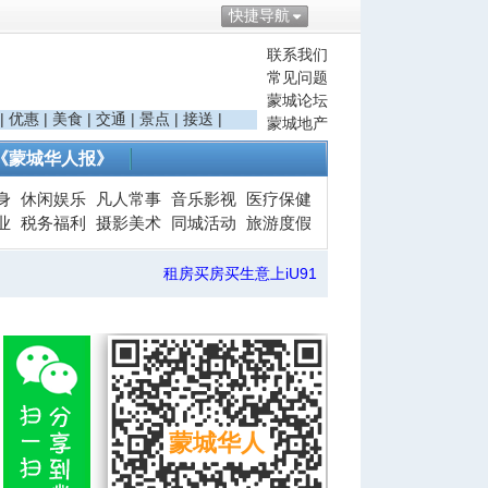
快捷导航
联系我们
常见问题
蒙城论坛
|
优惠
|
美食
|
交通
|
景点
|
接送
|
蒙城地产
《蒙城华人报》
身
休闲娱乐
凡人常事
音乐影视
医疗保健
业
税务福利
摄影美术
同城活动
旅游度假
租房买房买生意上iU91