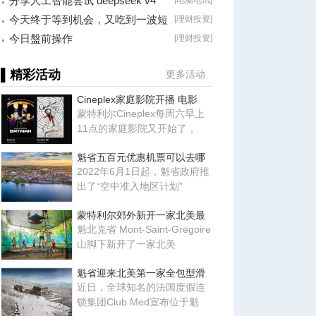
分享人工智能尝试 deepseek v4
[
电脑电讯
]
falsh, 据说
今天终于等到机会，又吃到一波短
[
理财投资
]
线利润！
今日盤前操作
[
理财投资
]
▌精彩活动
更多活动
Cineplex家庭影院开播 电影
蒙特利尔Cineplex每周六早上
11点的家庭影院又开始了，
魁省五百元优惠机票可以去哪
2022年6月1日起，魁省政府推
出了“空中准入地区计划”
蒙特利尔郊外新开一家北美最
魁北克省 Mont-Saint-Grégoire
山脚下新开了一家北美
魁省迎来北美第一家全包型滑
近日，全球知名的法国度假连
锁集团Club Med宣布位于魁