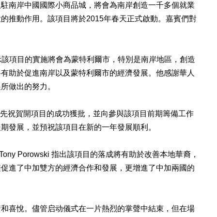
入駐南岸中國國際小商品城，將會為南岸創造
一千多個就業
的推動作用。該項目將於2015年春天正式
啟動。嘉賓們對
e先生表示該項目的實施將會為蒙特利爾市，特別是南岸地區，創
造
將有助於促進南岸以及蒙特利爾市的經濟發展。他感謝
華人
展所做出的努力。
。他首先祝賀開項目的成功獲批，並向參與該項目前期籌備工作
後期發展，並預祝該項目在新的一年發展順利。
 的代表Tony Porowski 指出該項目的落成將有助於改善本地華裔，
僅促進了中加雙方的經濟合作和發展，更增進了中加兩國
的
情和喜悅。儘管启动儀式在一片熱烈的掌聲中結束，但在
場