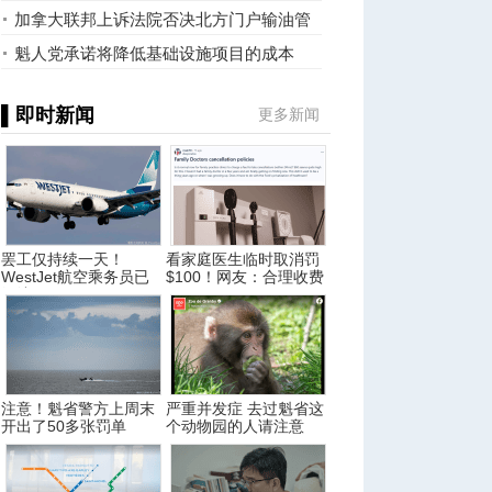
加拿大联邦上诉法院否决北方门户输油管
项目
魁人党承诺将降低基础设施项目的成本
▌即时新闻
更多新闻
罢工仅持续一天！
看家庭医生临时取消罚
WestJet航空乘务员已
$100！网友：合理收费
经达
注意！魁省警方上周末
严重并发症 去过魁省这
开出了50多张罚单
个动物园的人请注意