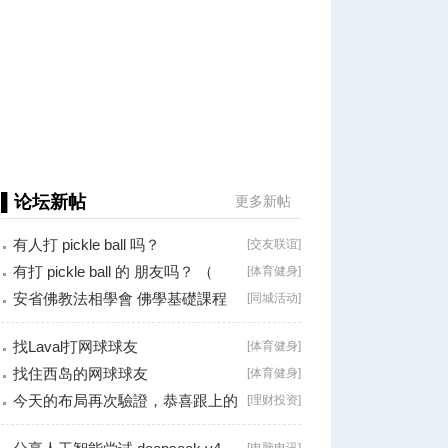
▌论坛新帖
更多新帖
有人打 pickle ball 吗？
[
交友联谊
]
有打 pickle ball 的 朋友吗？ （
[
体育健身
]
Brossard
安省佛教法相學會 佛學基礎課程
[
同城活动
]
（第二十八
找Laval打网球球友
[
体育健身
]
找住西岛的网球球友
[
体育健身
]
今天的布局再次驗證，恭喜跟上的
[
理财投资
]
朋友！