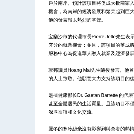
戶於南岸。預計該項目將促成大批商家
機會，為南岸的經濟發展和繁荣起到巨大
他的發言報以熱烈的掌聲。
人
宝樂沙市的代理市長Pierre Jett
充分的就業機會；並且，該項目的落成
服務中心為促進華人融入就業及經濟發
聯邦議員Hoang Mai先生隨後發言
的人士致敬。他願意大力支持該項目的
网
魁省健康部长Dr. Gaetan Barrette
甚至全體居民的生活質量。且該項目不
深厚友誼和文化交流。
嚴冬的寒冷絲毫沒有影響到與會者的熱