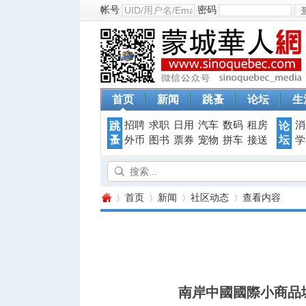
帐号
密码
首页
新闻
跳蚤
论坛
生
招聘
求职
日用
汽车
数码
租房
消
跳
论
蚤
坛
外币
图书
票券
宠物
拼车
接送
学
首页
新闻
社区动态
查看内容
蒙
›
›
›
›
南岸中國國際小商品