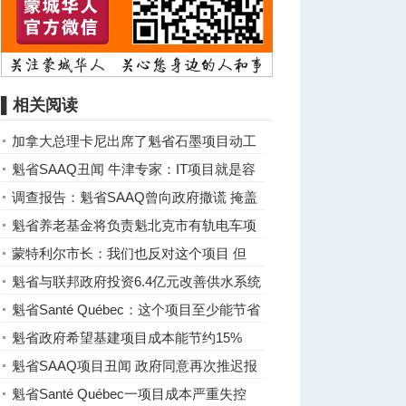
▌相关阅读
加拿大总理卡尼出席了魁省石墨项目动工
仪式
魁省SAAQ丑闻 牛津专家：IT项目就是容
易超支
调查报告：魁省SAAQ曾向政府撒谎 掩盖
成本超支的真相
魁省养老基金将负责魁北克市有轨电车项
目
蒙特利尔市长：我们也反对这个项目 但
是。。。
魁省与联邦政府投资6.4亿元改善供水系统
魁省Santé Québec：这个项目至少能节省
1.2亿元
魁省政府希望基建项目成本能节约15%
魁省SAAQ项目丑闻 政府同意再次推迟报
告提交期限
魁省Santé Québec一项目成本严重失控