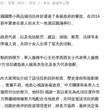
59
|
查看:
3852
|
评论:
1
|
来自: 蒙城华人网
中國國際小商品城項目終於通過了各級政府的審批。在
2014
暨新年聚會在唐人街水天一色酒店圓滿舉行。
的政府代表，以及包括航空、建設、保險、教育、法律等
各
期準備人員，共四十余人出席了當天的活動。
活動的协辦方，華人服務中心主任李西西女士代表華人服
務
中方項目總負責人楊英杰先生及各方代表致辭。
他向大家簡短介紹了該項目的目的初衷、歷史進程和規劃
展
， 實屬不易。他衷心感謝各級政府、中方團隊和各界
人士
施而付出的努力。他特別 感謝一直以來在為此項目
運作而
中方將繼續積極努力地配合当地政府，共同促進該
項目的圓
市，但鑑於南岸的投資環境更好，經各方協商，
最終決定落