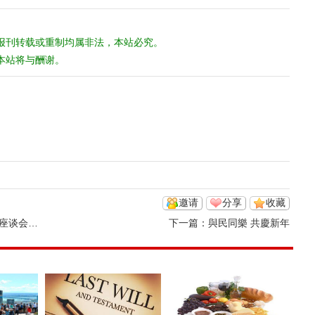
报刊转载或重制均属非法，本站必究。
本站将与酬谢。
邀请
分享
收藏
年招待会
下一篇：
與民同樂 共慶新年