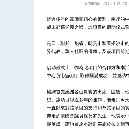
发布时间: 2015-1-20 10:
經過多年的籌備和精心的策劃，南岸的
歲末辭舊迎新之際，該項目的启动仪式
城
是日，聯邦、魁省，朗贵市和宝樂沙市
界代表，華人社區的僑領，及该項目前
启动儀式上，作為此項目的合作方和本
中心 預祝該項目取得圓滿成功，並邀請
楊總首先感謝各位貴賓的出席。隨後，
华
望。該項目經過多年的運作，能走到今天
一直以來對該項目的支持和為該項目的實
奔走的前國會議員保莫罗先生。他表示
滿落成。該項目原本計劃实施於拉瓦爾