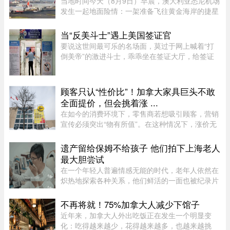
当地时间今天（8月9日）早晨，澳大利亚悉尼机场
发生一起地面险情：一架准备飞往黄金海岸的捷星
航空客机，在滑行过程中与一架正在牵引移动的卡
塔尔航空客机险些发生碰撞，两机一度相距仅数
当“反美斗士”遇上美国签证官
米。捷星客机飞行员发现情况 ...
要说这世间最可乐的名场面，莫过于网上喊着“打
倒美帝”的激进斗士，乖乖坐在签证大厅，给签证
官赔笑脸递材料。老刘最近发现，简中网上的反美
画风肉眼可见变得柔和了。往日屡见不鲜的极端反
美狠话少了许多，火药味也 ...
顾客只认“性价比”！加拿大家具巨头不敢
全面提价，但会挑着涨 ...
在如今的消费环境下，零售商若想吸引顾客，营销
宣传必须突出“物有所值”。在这种情况下，涨价无
疑会削弱企业的竞争力。不过，随着燃油价格上涨
持续挤压利润空间，Leon’s Furniture Ltd.（LNF-
遗产留给保姆不给孩子 他们拍下上海老人
T）的管理层表示，公 ...
最大胆尝试
在一个年轻人普遍情感无能的时代，老年人依然在
炽热地探索各种关系，他们鲜活的一面也被纪录片
的镜头拍下来。但除了吸引各路网络判官的遗产分
配和情感纠纷片段，《前浪》系列在做的其实是激
不再将就！75%加拿大人减少下馆子
发大众重新审视每个人都将 ...
近年来，加拿大人外出吃饭正在发生一个明显变
化：吃得越来越少，花得越来越多，也越来越挑