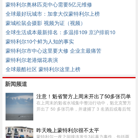
蒙特利尔奥林匹克中心需要5亿元维修
全球最好玩城市：加拿大仅蒙特利尔上榜
蒙城松鼠会摄影 视频为证（视频）
全球生活成本最新排名：多温排109 京沪排前10
蒙特利尔10个鲜为人知的事实
蒙特利尔市中心这里要大修 企业主最痛苦
蒙特利尔老港烟花表演
全球最酷社区 蒙特利尔这里上榜
新闻频道
注意！魁省警方上周末开出了50多张罚单
在上周末的魁省水域集中整治行动中，魁北克警方
开出了 50 多张罚单，并逮捕了 3 名酒后或毒后驾
驶船只的嫌疑人。作为一项统筹协调的航海安全专
项行动的一部分，包括蒙特利尔警方（SPVM）在
内的多支魁省警力在 8 月 1 ...
昨天晚上蒙特利尔很不太平
蒙特利尔一夜之间接连发生3起暴力事件，包括两