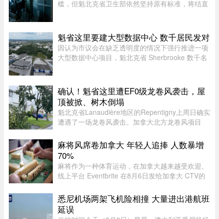
槛，但魁北克省卫生部依然坚持原有标准，将结直
肠癌的建议筛查年龄维持在 50 岁，拒绝下调至 45
岁。近年来，越来越多的证据表明结直肠癌正呈现
年轻化趋势。为此，加拿 ...
魁省这里要建大型数据中心 数千居民发对
因认为市议会在缺乏透明度的情况下强行推进一项
大型数据中心项目，魁北克省 Sherbrooke 数千名
居民签署了一份反对请愿书。居民们对该项目的环
境影响和噪音问题表示担忧。他们要求开展环境评
估并举行公开辩论，同时对 ...
确认！魁省这里遭EF0级龙卷风袭击，屋
顶被掀、树木倒塌
魁北克省Lanaudière地区的Repentigny上周日确实
遭遇了一场龙卷风袭击。加拿大北方龙卷风项目
（Northern Tornadoes Project，NTP）调查确
认，当天形成的是一场EF0级龙卷风。报告指出，
麻将风席卷加拿大 年轻人追捧 人数暴增
这场龙卷风是在一个弱超级单体 ...
70%
麻将作为一种体育运动，在加拿大越来越受欢迎。
线上平台 Eventbrite 在8月6日发给加拿大 CTV的
一封电子邮件中表示，2025年加拿大麻将相关活动
的数量同比增长了 5%，而参与人数增长了 70% 以
悉尼机场两架飞机险相撞 大量进出港航班
上。 ... ...
延误