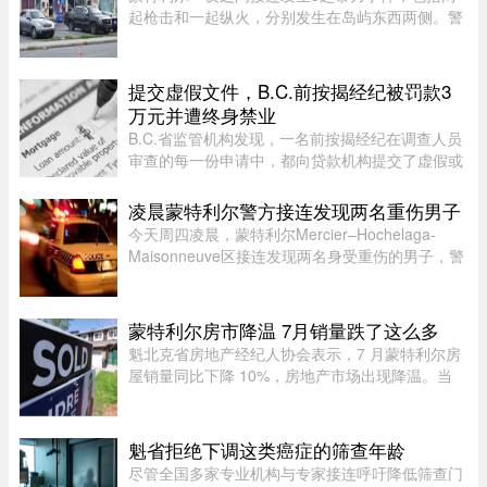
起枪击和一起纵火，分别发生在岛屿东西两侧。警
方目前尚未确认案件彼此有关，也没有造成人员受
伤。昨天周五晚上11时左右，Saint-Michel区12号
大道发生枪击。一名嫌疑人 ...
提交虚假文件，B.C.前按揭经纪被罚款3
万元并遭终身禁业
B.C.省监管机构发现，一名前按揭经纪在调查人员
审查的每一份申请中，都向贷款机构提交了虚假或
具有误导性的信息，因此被终身禁止重返该行业。
凌晨蒙特利尔警方接连发现两名重伤男子
今天周四凌晨，蒙特利尔Mercier–Hochelaga-
Maisonneuve区接连发现两名身受重伤的男子，警
方目前正在调查事件经过。蒙特利尔警方
（SPVM）表示，尚无法确认两人受伤的具体原
因，也不确定是否涉及武器。警方发言人Flor ...
蒙特利尔房市降温 7月销量跌了这么多
魁北克省房地产经纪人协会表示，7 月蒙特利尔房
屋销量同比下降 10%，房地产市场出现降温。当
月，蒙特利尔共录得 3,338 套住宅成交，较 2025
年 7 月的 3,709 套有所下滑。与去年同期相比，该
地区所有房屋类型以及各 ...
魁省拒绝下调这类癌症的筛查年龄
尽管全国多家专业机构与专家接连呼吁降低筛查门