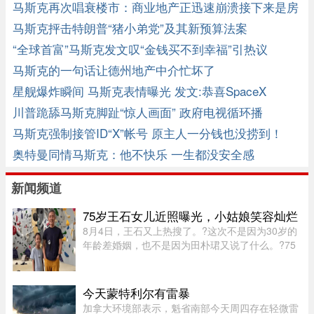
马斯克再次唱衰楼市：商业地产正迅速崩溃接下来是房
价
马斯克抨击特朗普“猪小弟党”及其新预算法案
“全球首富”马斯克发文叹“金钱买不到幸福”引热议
马斯克的一句话让德州地产中介忙坏了
星舰爆炸瞬间 马斯克表情曝光 发文:恭喜SpaceX
川普跪舔马斯克脚趾“惊人画面” 政府电视循环播
马斯克强制接管ID“X”帐号 原主人一分钱也没捞到！
奥特曼同情马斯克：他不快乐 一生都没安全感
新闻频道
75岁王石女儿近照曝光，小姑娘笑容灿烂
8月4日，王石又上热搜了。?这次不是因为30岁的
年龄差婚姻，也不是因为田朴珺又说了什么。?75
岁的老人推到了风口浪尖。?照片里，6岁的小姑娘
笑得眼睛弯弯，和王石一个模子刻出来的。 父女俩
都穿着攀岩装备，在岩壁上 ...
今天蒙特利尔有雷暴
加拿大环境部表示，魁省南部今天周四存在轻微雷