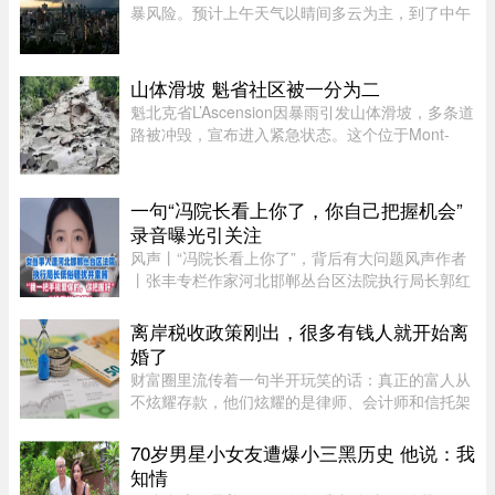
暴风险。预计上午天气以晴间多云为主，到了中午
至下午初，蒙特利尔可能出现阵雨，并伴有局部雷
暴。随后，雷暴云团预计将向Estrie方向移动，
Mauricie地区下午也有可能受 ...
山体滑坡 魁省社区被一分为二
魁北克省L’Ascension因暴雨引发山体滑坡，多条道
路被冲毁，宣布进入紧急状态。这个位于Mont-
Tremblant以北、约900人居住的小镇，部分主街被
洪水冲断，整个社区几乎被“一分为二”。周日晚上
至周一下午，降雨量超过1 ...
一句“冯院长看上你了，你自己把握机会”
录音曝光引关注
风声丨“冯院长看上你了”，背后有大问题风声作者
丨张丰专栏作家河北邯郸丛台区法院执行局长郭红
波给执行案件当事人武女士打电话，声称“我缺
钱，给我送点钱”，“你长得漂亮……冯院长看上你
离岸税收政策刚出，很多有钱人就开始离
了，我可以从中促成，你 ...
婚了
财富圈里流传着一句半开玩笑的话：真正的富人从
不炫耀存款，他们炫耀的是律师、会计师和信托架
构师的电话号码。这三个号码平时藏在通讯录最深
处，轻易不拨。可最近这段日子，笔者听说一个奇
70岁男星小女友遭爆小三黑历史 他说：我
怪的现象——好些身家不菲 ...
知情