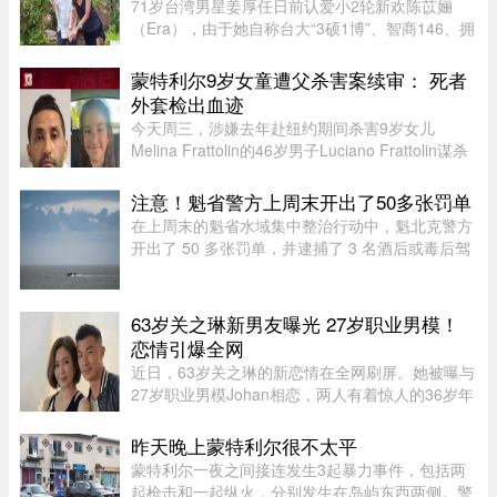
71岁台湾男星姜厚任日前认爱小2轮新欢陈苡㛤
（Era），由于她自称台大“3硕1博”、智商146、拥
5家公司，曾在美国高科技产业工作18年，且具通
灵异能，3岁就认出姜厚任，时隔39年“重逢”，彼
蒙特利尔9岁女童遭父杀害案续审： 死者
此有七世情缘，离奇的相恋 ...
外套检出血迹
今天周三，涉嫌去年赴纽约期间杀害9岁女儿
Melina Frattolin的46岁男子Luciano Frattolin谋杀
案继续审理。Melina生前居住在蒙特利尔。
Luciano Frattolin被控二级谋杀及藏匿尸体，两项
注意！魁省警方上周末开出了50多张罚单
罪名均不认罪，自2025年7月被捕以 ...
在上周末的魁省水域集中整治行动中，魁北克警方
开出了 50 多张罚单，并逮捕了 3 名酒后或毒后驾
驶船只的嫌疑人。作为一项统筹协调的航海安全专
项行动的一部分，包括蒙特利尔警方（SPVM）在
内的多支魁省警力在 8 月 1 ...
63岁关之琳新男友曝光 27岁职业男模！
恋情引爆全网
近日，63岁关之琳的新恋情在全网刷屏。她被曝与
27岁职业男模Johan相恋，两人有着惊人的36岁年
龄差。最有话题度的是，男方经纪人大方出面承
认，作为当事人的关之琳却始终保持沉默，既不承
昨天晚上蒙特利尔很不太平
认也不否认，这份淡定态度， ...
蒙特利尔一夜之间接连发生3起暴力事件，包括两
起枪击和一起纵火，分别发生在岛屿东西两侧。警