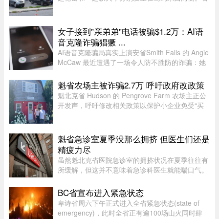
方目前尚未确认案件彼此有关，也没有造成人员受
伤。昨天周五晚上11时左右，Saint-Michel区12号
大道发生枪击。一名嫌疑人 ...
女子接到"亲弟弟"电话被骗$1.2万：AI语
音克隆诈骗猖獗 ...
AI语音克隆骗局真实上演安省Smith Falls 的 Angie
McCaw 最近遭遇了一场令人防不胜防的诈骗：她
接到一通自称为弟弟 Mike 的电话，对方不仅准确
叫出了她弟弟的名字，连声音都几乎一模一
魁省农场主被诈骗2.7万 呼吁政府改政策
样。"电话那头听起来真的就是我 ...
魁北克省 Hudson 的 Pengrove Farm 农场主正公
开发声，呼吁修改相关政策以保护小企业免受“买
家诈骗”，他们因一家诈骗性质的餐饮公司而损失
了价值 2.7 万元的货品。今年 4 月，由 Alana
Cosgrove 和 Matt Penney 夫 ...
魁省急诊室夏季没那么拥挤 但医生们还是
精疲力尽
虽然魁北克省医院急诊室的拥挤状况在夏季往往有
所缓解，但这并不意味着急诊科医生就能喘口气。
魁北克急诊医生协会（AMUQ）主席 Marie-Maud
Couture 医生指出，近年来急诊医生的工作负担不
BC省宣布进入紧急状态
断加重，我们再也无法沿用“ ...
卑诗省周六下午正式进入全省紧急状态(state of
emergency)，此时全省正有逾100场山火同时肆