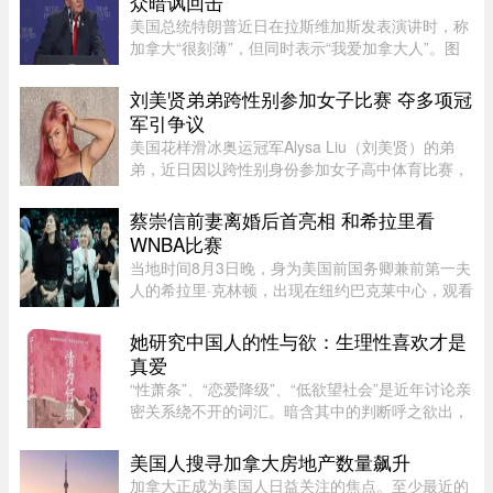
众暗讽回击
美国总统特朗普近日在拉斯维加斯发表演讲时，称
加拿大“很刻薄”，但同时表示“我爱加拿大人”。图
源：PBS周三，特朗普在拉斯维加斯的 Red Rock
Casino Resort Spa 发表演讲，宣传华盛顿的经济
刘美贤弟弟跨性别参加女子比赛 夺多项冠
议程。他在发言中谈到 ...
军引争议
美国花样滑冰奥运冠军Alysa Liu（刘美贤）的弟
弟，近日因以跨性别身份参加女子高中体育比赛，
在美国引发广泛争议。据报道，Jaylin Liu此前名叫
Joshua，后来认同为女性，并开始代表加州高中参
蔡崇信前妻离婚后首亮相 和希拉里看
加女子体育赛事。自2025 ...
WNBA比赛
当地时间8月3日晚，身为美国前国务卿兼前第一夫
人的希拉里·克林顿，出现在纽约巴克莱中心，观看
一场WNBA的比赛，纽约自由队迎战西雅图风暴
队。主场作战的纽约自由队最终以 95-83 获胜，位
她研究中国人的性与欲：生理性喜欢才是
列总积分榜第七位，而风暴 ...
真爱
“性萧条”、“恋爱降级”、“低欲望社会”是近年讨论亲
密关系绕不开的词汇。暗含其中的判断呼之欲出，
当下的年轻人，正在对亲密关系失去兴趣。香港大
学教授吴存存，却对这一普遍的直觉保持怀疑。她
美国人搜寻加拿大房地产数量飙升
认为，欲望绝不会 ...
加拿大正成为美国人日益关注的焦点。至少最近的