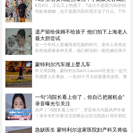
要求相关活动公开申报、设 ...
8月4日，王石又上热搜了。?这次不是因为30岁的
年龄差婚姻，也不是因为田朴珺又说了什么。?75
岁的老人推到了风口浪尖。?照片里，6岁的小姑娘
笑得眼睛弯弯，和王石一个模子刻出来的。 父女俩
都穿着攀岩装备，在岩壁上 ...
遗产留给保姆不给孩子 他们拍下上海老人
最大胆尝试
在一个年轻人普遍情感无能的时代，老年人依然在
炽热地探索各种关系，他们鲜活的一面也被纪录片
的镜头拍下来。但除了吸引各路网络判官的遗产分
配和情感纠纷片段，《前浪》系列在做的其实是激
蒙特利尔汽车撞上婴儿车
发大众重新审视每个人都将 ...
昨天周四晚，蒙特利尔Saint-Laurent区发生一起汽
车撞婴儿车事故，一名20个月大幼童重伤送医。警
方表示，晚上7时45分左右，接获多宗911报警，
称Montpellier Boulevard与Muir Street路口附近一
辆汽车撞上一辆婴儿车。 ...
一句“冯院长看上你了，你自己把握机会”
录音曝光引关注
风声丨“冯院长看上你了”，背后有大问题风声作者
丨张丰专栏作家河北邯郸丛台区法院执行局长郭红
波给执行案件当事人武女士打电话，声称“我缺
钱，给我送点钱”，“你长得漂亮……冯院长看上你
急缺医生 蒙特利尔这家医院妇产科又将临