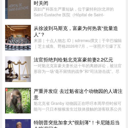
了，我可以从中促成，你 ...
时关闭
因妇产科医生严重短缺，位于蒙特利尔北岸的
Saint-Eustache 医院（Hôpital de Saint-
Eustache）妇产科病房将在 8 月份的两个特定时
段暂停服务。此次暂停服务的时间为 8 月 14 日至
从徐波到马斯克，富豪为何热衷“批量造
17 日，以及 8 月 21 日至 24 日 ...
人”？
来源｜十点人物志 ID｜sdrenwu撰文 | 于辛巴编辑
｜芝士咸鱼、野格2026年7月，一张照片引爆了互
联网。上百名孩子挤在一间报告厅里，整齐排成数
列。两边站着照顾他们的阿姨，前方拉着一条横
法官拒绝判给魁北克富豪前妻2.2亿元
幅。照片由多益网络官方微博 ...
一对魁北克富豪夫妻长达十年的离婚诉讼，被法官
形容为一场“毫不留情的战争”和“司法游击战”。尽
管法院认定男方行为“应受谴责”，女方最终仍只获
得了远低于其所要求的约2.2亿元赔偿。 ...
严重并发症 去过魁省这个动物园的人请注
意
魁北克省 Granby 动物园正在呼吁本周早些时候可
能与一只日本猕猴发生过肢体接触的游客联系公共
卫生部门。此前，一名游客在该动物园被猕猴抓
伤。猕猴可能会携带 B 型疱疹病毒（Herpes B
特朗普突批加拿大"很刻薄"！卡尼随后当
virus）。这种病毒在人体内极 ...