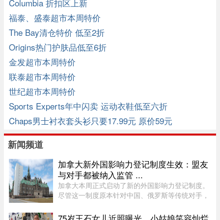
Columbia 折扣区上新
福泰、盛泰超市本周特价
The Bay清仓特价 低至2折
Origins热门护肤品低至6折
金发超市本周特价
联泰超市本周特价
世纪超市本周特价
Sports Experts年中闪卖 运动衣鞋低至六折
Chaps男士衬衣套头衫只要17.99元 原价59元
新闻频道
加拿大新外国影响力登记制度生效：盟友
与对手都被纳入监管 ...
加拿大本周正式启动了新的外国影响力登记制度。
尽管这一制度原本针对中国、俄罗斯等传统对手，
但实际上，美国等加拿大最亲密的盟友也被纳入监
管。该制度在立法通过两年后启动实施，旨在通过
75岁王石女儿近照曝光，小姑娘笑容灿烂