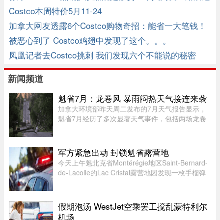
敏+皮炎！ ...
Costco本周特价5月11-24
加拿大网友透露6个Costco购物奇招：能省一大笔钱！
被恶心到了 Costco鸡翅中发现了这个。。。
凤凰记者去Costco挑刺 我们发现六个不能说的秘密
新闻频道
魁省7月：龙卷风 暴雨闷热天气接连来袭
加拿大环境部昨天周二发布的7月天气报告显示，
魁省7月经历了多次显著天气事件，包括两场龙卷
风、强雷暴、高温闷热天气及局部暴雨。7月21日
晚，源自安大略省的两场龙卷风先后进入魁省，分
别袭击了Laurentides地区的Ha ...
军方紧急出动 封锁魁省露营地
今天上午魁北克省Montérégie地区Saint-Bernard-
de-Lacolle的Lac Cristal露营地因发现一枚手榴弹
而发布炸弹警报。魁省省警（SQ）发言人Louis-
Philippe Ruel表示，这枚手榴弹看起来已经有多年
历史，目前对露营者没有 ...
假期泡汤 WestJet空乘罢工搅乱蒙特利尔
机场