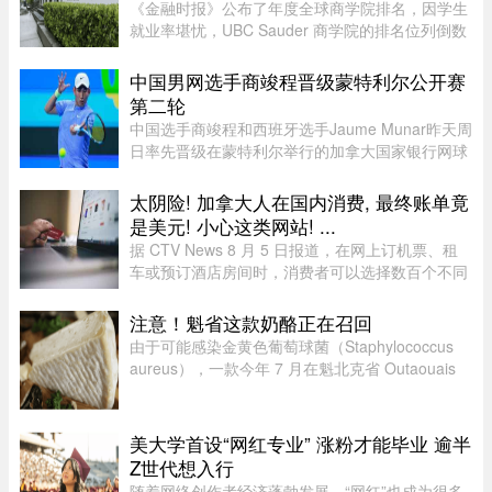
《金融时报》公布了年度全球商学院排名，因学生
就业率堪忧，UBC Sauder 商学院的排名位列倒数
第二。一项针对近期 MBA 毕业生的调查显示，仅
有 53% 的人表示毕业三个月内找到工作。图片：
中国男网选手商竣程晋级蒙特利尔公开赛
RICHARD LAM /PNG在今年的 MB ...
第二轮
中国选手商竣程和西班牙选手Jaume Munar昨天周
日率先晋级在蒙特利尔举行的加拿大国家银行网球
公开赛（National Bank Open）第二轮，不过持续
降雨让赛事安排受到严重影响。世界排名第270位
太阴险! 加拿大人在国内消费, 最终账单竟
的商竣程以6比3、6比3击败巴 ...
是美元! 小心这类网站! ...
据 CTV News 8 月 5 日报道，在网上订机票、租
车或预订酒店房间时，消费者可以选择数百个不同
网站。图片来源：Pexels，作者：Negative Space
虽然有些旅游类网站是加拿大本地公司，但许多并
注意！魁省这款奶酪正在召回
非如此，即使你要前往加拿 ...
由于可能感染金黄色葡萄球菌（Staphylococcus
aureus），一款今年 7 月在魁北克省 Outaouais
地区出售的奶酪已被紧急召回。魁省农业、渔业及
食品部（MAPAQ）于周一发布召回公告，受影响
的产品为 2026 年 7 月 9 日至 ...
美大学首设“网红专业” 涨粉才能毕业 逾半
Z世代想入行
随着网络创作者经济蓬勃发展，“网红”也成为很多