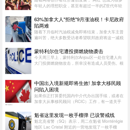
年轻人的理想职业，甚至有超过一半的Z世代年轻
人考虑当网红。为此，有美国大学推出专门的学士
学位，教学生如何创造具有更强影响力的内容并完
63%加拿大人"拒绝"9月涨油税！卡尼政府
成变现。这就是美国亚利 ...
陷两难
随着下月临时汽油税减免即将结束，加拿大车主普
遍叫苦，绝大多数受访者希望联邦政府将这一减税
政策永久化。由加拿大纳税人联盟委托 Leger 民调
公司进行的最新调查显示，63% 的加拿大人希望总
蒙特利尔住宅遭投掷燃烧物袭击
理卡尼（Mark Carney）将 ...
今天周三早上，蒙特利尔Anjou区一处住宅遭人向
大门投掷燃烧物攻击，所幸没有造成人员受伤。根
据蒙特利尔警方（SPVM）初步消息，事件发生在
早上7点左右。一名男子疑似来到位于place de
Bellefontaine、靠近avenue de ...
中国出入境新规即将生效! 加拿大移民顾
问陷入困境
如果你正打算委托国内中介代办出国手续，或者在
加拿大从事移民顾问（RCIC）工作，有一道关乎
法律责任的新规，你不得不提前知道。国务院令第
841 号——《国务院关于出境入境管理的规定》
魁省这里发现一枚手榴弹 已设警戒线
——已于 2026 年 7 月 22 日 ...
魁北克省警（SQ）表示，周二在魁省 Montérégie
地区 Lac Cristal 附近的一营地发现了一枚手榴