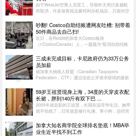
由于WestJet空乘人员罢工，导致昨天周日多趟航
班取消，许多旅客抵达蒙特利尔机场后，只面对空
荡荡的WestJet服务柜台，不知所措。情侣首次多
米尼加之旅泡汤Sophie Côté和伴侣原计划首次前
吵翻! Costco自助结账遭网友吐槽: 别带着
往多米尼加共和国Samaná度 ...
50件商品去自己扫!
近日，在Reddit的加拿大Costco板块
（r/CostcoCanada）上，一篇题为“取消自助结账
（Eliminating Self Check Out）”的帖子引发了数
百名网友的激烈讨论。这场争论不仅揭示了Costco
三成未完成目标，卡尼政府仍为33万公务
近期在结账系统上的悄然转变，也暴露 ...
员加薪
据加拿大纳税人联盟（Canadian Taxpayers
Federation，CTF）通过信息公开请求获得的最新
数据，联邦政府去年为超过 33.6 万名公务员加
薪。数据显示，2025 年有 78% 的联邦雇员获得了
59岁王祖贤现身上海，34度的天穿皮衣配
薪资提升，而工资下降者还不到万分 ...
长裙，胖到140斤有双下巴 ...
2005年就息影的王祖贤，长期在温哥华生活。她早
就不拍戏了，日常就是修行礼佛、养小狗，还经营
了一家艾灸馆。每次回国基本都是参加艾灸相关的
活动。8月5日，网友在上海机场偶遇王祖贤。34度
加拿大知名商学院全球排名垫底！MBA毕
的天气穿着皮衣外套配长裙 ...
业生近半找不到工作