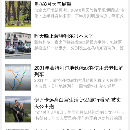
认，作为当事人的关之琳却始终保持沉默，既不承
魁省8月天气展望
认也不否认，这份淡定态度， ...
加拿大环境部预测，魁省8月天气将呈现“两段式”变
化：上半月炎热多雨，下半月则明显转凉，降雨减
少。8月初，魁省多个地区已迎来较多降雨。未来
第一周，中部和东部地区气温预计将高于正常水
平，而南部地区气温则略低 ...
昨天晚上蒙特利尔很不太平
蒙特利尔一夜之间接连发生3起暴力事件，包括两
起枪击和一起纵火，分别发生在岛屿东西两侧。警
方目前尚未确认案件彼此有关，也没有造成人员受
伤。昨天周五晚上11时左右，Saint-Michel区12号
大道发生枪击。一名嫌疑人 ...
2031年蒙特利尔地铁绿线将使用最老旧的
列车
2031 年，蒙特利尔绿线的通勤乘客将全天候乘坐
本市最老旧的地铁列车，因为蒙特利尔交通局
（STM）准备在该网络的两条线路之间对调列车。
六年后，当蓝线延长线通车时，STM 将把现代化
伊万卡远离白宫生活 冰岛旅行曝光 被丈
的 Azur 列车从绿线调往蓝线。作为 ...
夫公主抱
当地时间8月6日，美国前总统特朗普的长女伊万卡
·特朗普，与丈夫贾里德·库什纳现身冰岛旅行的画
面引发关注。照片中，两人在当地度假期间互动亲
密，伊万卡被贾里德来了一个“公主抱”，两个人就