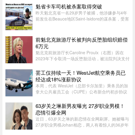
月5日还加装了监控摄像头 ...
魁省卡车司机被杀案取得突破
昨天魁北克省一名29岁男子被捕，他涉嫌参与4年
前发生在Beauce地区Saint-Isidore的谋杀案，受害
者Nicolas Audet于2022年被杀。魁北克省警
（SQ）清晨在Saint-Bernard的住所内逮捕了嫌疑
人étienne Gourde。Gourde将在 ...
前魁北克旅游厅长被判向反堕胎组织赔偿
6万元
魁北克前旅游厅长Caroline Proulx（右图）因在
2023年下令取消一场反堕胎活动，被法院判决支付
6万元赔偿金。负责审理此案的法官认定，
Caroline Proulx“滥用了自己的权力”，其行为缺乏
罢工仅持续一天！WestJet航空乘务员已
合理依据。 ...
经达成18%涨薪协议
本周，代表 WestJet（总部卡尔加里）乘务员的加
拿大公共雇员工会（CUPE）公布新合约初步协议
内容：未来三年工资总涨幅超过 18%；新增"值勤
时段津贴"，地面工作也获补偿；休息时间增加；
63岁关之琳新男友曝光 27岁职业男模！
餐食和制服津贴上调；其他一系 ...
恋情引爆全网
近日，63岁关之琳的新恋情在全网刷屏。她被曝与
27岁职业男模Johan相恋，两人有着惊人的36岁年
龄差。最有话题度的是，男方经纪人大方出面承