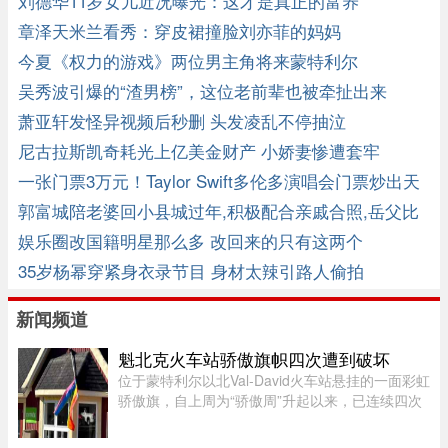
刘德华11岁女儿近况曝光：这才是真正的富养
章泽天米兰看秀：穿皮裙撞脸刘亦菲的妈妈
今夏《权力的游戏》两位男主角将来蒙特利尔
吴秀波引爆的“渣男榜”，这位老前辈也被牵扯出来
了......
萧亚轩发怪异视频后秒删 头发凌乱不停抽泣
尼古拉斯凯奇耗光上亿美金财产 小娇妻惨遭套牢
一张门票3万元！Taylor Swift多伦多演唱会门票炒出天
价
郭富城陪老婆回小县城过年,积极配合亲戚合照,岳父比
他小2岁 ...
娱乐圈改国籍明星那么多 改回来的只有这两个
35岁杨幂穿紧身衣录节目 身材太辣引路人偷拍
新闻频道
魁北克火车站骄傲旗帜四次遭到破坏
位于蒙特利尔以北Val-David火车站悬挂的一面彩虹
骄傲旗，自上周为“骄傲周”升起以来，已连续四次
遭到人为破坏。彩虹旗于7月27日首次悬挂，随后
接连被毁、被扯下焚烧，市政府数次重新安装，8