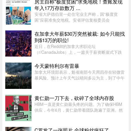
房主自称"极度贫困"求免地税！查账发现
宛若刚刚订婚一般。现 ...
年入17万存款数万 ...
安省大萨德伯里一处住宅业主声称，因“极度贫
困”应获准免交地税。安省评估复核委员会
（Ontario Assessment Review Board）近日驳回
了该业主的申请。调查发现，这户家庭在扣除开支
在加拿大年薪$30万突然被裁: 如今只能找
后，年净收入超过 23,000 元，而且 ...
到$13万的职位!
近日，在Reddit的加拿大求职论坛
（r/CanadaJobs）上，一篇关于薪资断崖式下跌
的帖子引发了广泛关注和热烈讨论。发帖人
（OP）表示，自己刚被裁员，此前的年薪高达30
今天蒙特利尔有雷暴
万加元，但如今重返求职市场时却无奈地发现，同
加拿大环境部表示，魁省南部今天周四存在轻微雷
类岗 ...
暴风险。预计上午天气以晴间多云为主，到了中午
至下午初，蒙特利尔可能出现阵雨，并伴有局部雷
暴。随后，雷暴云团预计将向Estrie方向移动，
Mauricie地区下午也有可能受 ...
黄仁勋一刀下去，砍碎了全球内存股
HBM一直是黄仁勋最头疼的问题。为了确保HBM
供应，今年6月，黄仁勋带着团队跑遍了亚洲。然
而黄仁勋的态度突然发生了改变，在8月7号，黄仁
勋大手一挥，英伟达大幅削减下一代旗舰GPU
Rubin Ultra的显存配置。根据爆料， ...
C罗发了一张照片 全球粉丝疯狂了