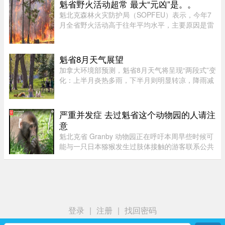
Josée Pelletier表示，一家人原定周一返程，却在
魁省野火活动超常 最大“元凶”是。。
起飞前数小时收到航班取消 ...
魁北克森林火灾防护局（SOPFEU）表示，今年7
月全省野火活动高于往年平均水平，主要原因是雷
击频繁。在重点防火区域，7月共发生90起森林火
灾，烧毁约1675公顷森林。相比之下，近年7月平
均为66起火灾，受影响面积约111 ...
魁省8月天气展望
加拿大环境部预测，魁省8月天气将呈现“两段式”变
化：上半月炎热多雨，下半月则明显转凉，降雨减
少。8月初，魁省多个地区已迎来较多降雨。未来
第一周，中部和东部地区气温预计将高于正常水
平，而南部地区气温则略低 ...
严重并发症 去过魁省这个动物园的人请注
意
魁北克省 Granby 动物园正在呼吁本周早些时候可
能与一只日本猕猴发生过肢体接触的游客联系公共
卫生部门。此前，一名游客在该动物园被猕猴抓
伤。猕猴可能会携带 B 型疱疹病毒（Herpes B
virus）。这种病毒在人体内极 ...
登录
|
注册
|
找回密码