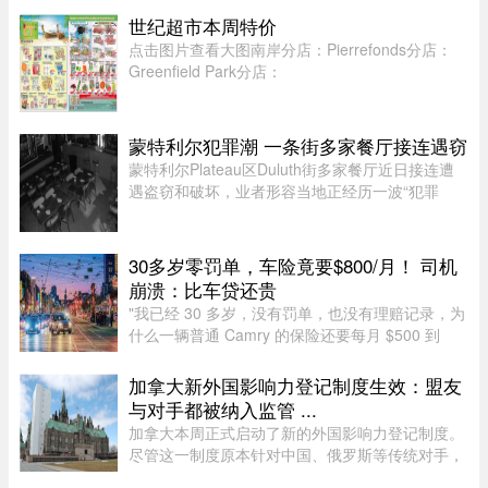
至Bois-Franc路段停运时间将持续至上午10时。
世纪超市本周特价
REM将安排接驳巴士连接受影响 ...
点击图片查看大图南岸分店：Pierrefonds分店：
Greenfield Park分店：
蒙特利尔犯罪潮 一条街多家餐厅接连遇窃
蒙特利尔Plateau区Duluth街多家餐厅近日接连遭
遇盗窃和破坏，业者形容当地正经历一波“犯罪
潮”，希望警方加强执法。位于Duluth东街251号的
Coco Disco Club日前遭人闯入盗窃，监控拍下全
过程，损失及维修费用约7000 ...
30多岁零罚单，车险竟要$800/月！ 司机
崩溃：比车贷还贵
"我已经 30 多岁，没有罚单，也没有理赔记录，为
什么一辆普通 Camry 的保险还要每月 $500 到
$800？"一名多伦多网友近日在 Reddit 发帖称，自
己找过保险经纪、直接联系过保险公司，也使用了
加拿大新外国影响力登记制度生效：盟友
多个比价网站，得到的报价 ...
与对手都被纳入监管 ...
加拿大本周正式启动了新的外国影响力登记制度。
尽管这一制度原本针对中国、俄罗斯等传统对手，
但实际上，美国等加拿大最亲密的盟友也被纳入监