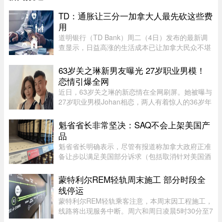
TD：通胀让三分一加拿大人最先砍这些费
用
道明银行（TD Bank）周二（4日）发布的最新调
查显示，日益高涨的生活成本已让加拿大民众不堪
重负，许多人正考虑缩减或取消保险计划。据
Global News报道，道明保险（TD Insurance）的
63岁关之琳新男友曝光 27岁职业男模！
数据指出，33%的加拿大民众为了节 ...
恋情引爆全网
近日，63岁关之琳的新恋情在全网刷屏。她被曝与
27岁职业男模Johan相恋，两人有着惊人的36岁年
龄差。最有话题度的是，男方经纪人大方出面承
认，作为当事人的关之琳却始终保持沉默，既不承
魁省省长非常坚决：SAQ不会上架美国产
认也不否认，这份淡定态度， ...
品
魁省省长明确表示，尽管有报道称加拿大政府正准
备让步以满足美国部分诉求（包括取消针对美国酒
类的禁令），但魁省 SAQ 的货架上依然不会上架
任何美国产品。根据省长 Christine Fréchette 办公
蒙特利尔REM轻轨周末施工 部分时段全
室周五发表的声明，在 ...
线停运
蒙特利尔REM轻轨乘客注意，本周末因工程施工，
线路将出现服务中断。周六和周日凌晨5时30分至7
时30分，REM全线暂停服务；其中Anse-à-l’Orme