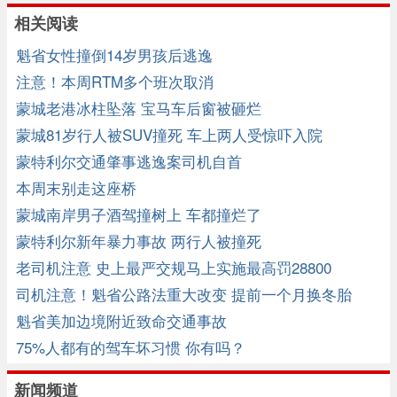
相关阅读
魁省女性撞倒14岁男孩后逃逸
注意！本周RTM多个班次取消
蒙城老港冰柱坠落 宝马车后窗被砸烂
蒙城81岁行人被SUV撞死 车上两人受惊吓入院
蒙特利尔交通肇事逃逸案司机自首
本周末别走这座桥
蒙城南岸男子酒驾撞树上 车都撞烂了
蒙特利尔新年暴力事故 两行人被撞死
老司机注意 史上最严交规马上实施最高罚28800
司机注意！魁省公路法重大改变 提前一个月换冬胎
魁省美加边境附近致命交通事故
75%人都有的驾车坏习惯 你有吗？
新闻频道