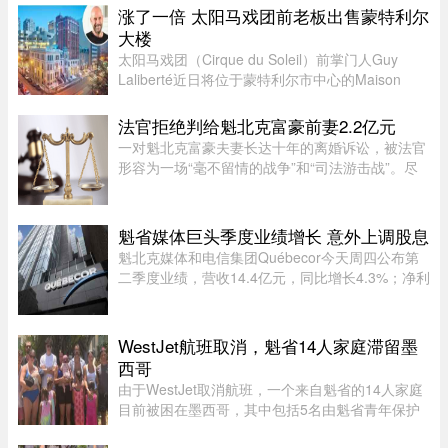
管。该制度在立法通过两年后启动实施，旨在通过
涨了一倍 太阳马戏团前老板出售蒙特利尔
要求相关活动公开申报、设 ...
大楼
太阳马戏团（Cirque du Soleil）前掌门人Guy
Laliberté近日将位于蒙特利尔市中心的Maison
Alcan历史建筑群出售给房地产集团Groupe
Mach，成交价达9300万元。Groupe Mach董事长
法官拒绝判给魁北克富豪前妻2.2亿元
兼首席执行官Vincent Chiara昨天周四向 ...
一对魁北克富豪夫妻长达十年的离婚诉讼，被法官
形容为一场“毫不留情的战争”和“司法游击战”。尽
管法院认定男方行为“应受谴责”，女方最终仍只获
得了远低于其所要求的约2.2亿元赔偿。 ...
魁省媒体巨头季度业绩增长 意外上调股息
魁北克媒体和电信集团Québecor今天周四公布第
二季度业绩，营收14.4亿元，同比增长4.3%；净利
润2.709亿元，同比增长24.4%。其中，电信业务
（Vidéotron、Freedom Mobile和Fizz）收入增长
4%至12.3亿元，过去一年新增2 ...
WestJet航班取消，魁省14人家庭滞留墨
西哥
由于WestJet取消航班，一个来自魁省的14人家庭
目前被困在墨西哥，其中包括5名由魁省青年保护
局（DPJ）安置照顾的女孩。52岁的寄养家庭母亲