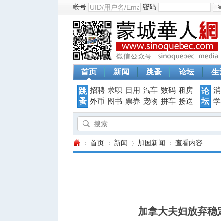
帐号
密码
首页
新闻
跳蚤
论坛
生
招聘
求职
日用
汽车
数码
租房
消
跳
论
蚤
坛
外币
图书
票券
宠物
拼车
接送
学
首页
新闻
加国新闻
查看内容
蒙
›
›
›
›
加拿大夫妇放弃稳