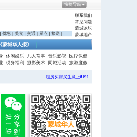
快捷导航
联系我们
常见问题
蒙城论坛
|
优惠
|
美食
|
交通
|
景点
|
接送
|
蒙城地产
《蒙城华人报》
身
休闲娱乐
凡人常事
音乐影视
医疗保健
业
税务福利
摄影美术
同城活动
旅游度假
租房买房买生意上iU91