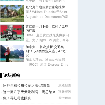
水事故，高于去年同期的46
宗。许多遇难者不会游泳。去
魁北克市地区最贵豪宅挂牌
年一
商人William Trudel位于Saint-
Augustin-de-Desmaures的豪
华住宅重新上市，售价高达140
黄仁勋一刀下去，砍碎了全球
内存股
HBM一直是黄仁勋最头疼的问
题。为了确保HBM供应，今年
6月，黄仁勋带着团队跑遍了亚
加拿大EE首次抽新"交通类
洲
别"！仅4类职业入选，470分
30
加拿大移民、难民及公民部
（IRCC）通过 Express Entry
系统发出新一轮邀请，邀请更
多
▌论坛新帖
纽芬兰和拉布拉多之旅-结束篇
[
旅游度假
]
这一周几乎天天吃利润，周总结来
[
理财投资
]
了！
急！寻红霉素眼膏
[
医疗保健
]