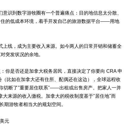
底，他们意识到数字游牧圈有一个普遍痛点：目的地信息太分散、
居住的低成本环境，着手开发自己的旅游数据平台——用地
产品正式上线，成为主要收入来源。如今两人的日常开销和储蓄全
应对突发状况的余地。
：你是否还是加拿大税务居民，直接决定了你要向 CRA 申
份（比如在加拿大还有住所、配偶还在这边），全球远程收
果你切断了"重要居住联系"——出租或出售房产、把家人一并
拿大来源的收入缴税。加拿大的税收制度基于"居住地"而
了长期游牧者相当大的规划空间。
万美元