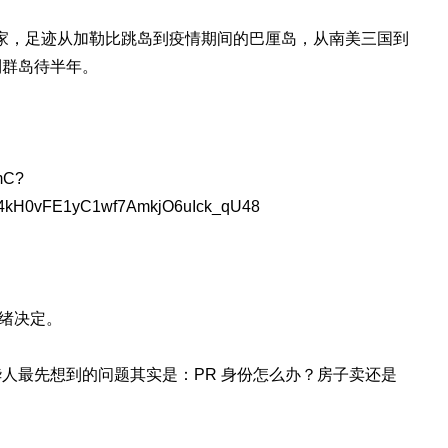
个国家，足迹从加勒比跳岛到疫情期间的巴厘岛，从南美三国到
利群岛待半年。
mC?
H4kH0vFE1yC1wf7AmkjO6uIck_qU48
情绪决定。
人最先想到的问题其实是：PR 身份怎么办？房子卖还是