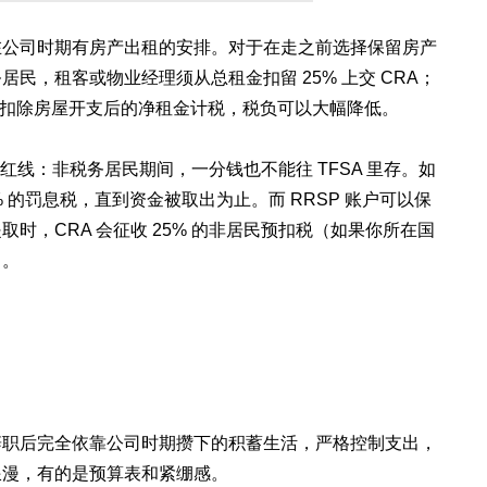
在公司时期有房产出租的安排。对于在走之前选择保留房产
民，租客或物业经理须从总租金扣留 25% 上交 CRA；
报税，按扣除房屋开支后的净租金计税，税负可以大幅降低。
的红线：非税务居民期间，一分钱也不能往 TFSA 里存。如
% 的罚息税，直到资金被取出为止。而 RRSP 账户可以保
时，CRA 会征收 25% 的非居民预扣税（如果你所在国
）。
人辞职后完全依靠公司时期攒下的积蓄生活，严格控制支出，
浪漫，有的是预算表和紧绷感。