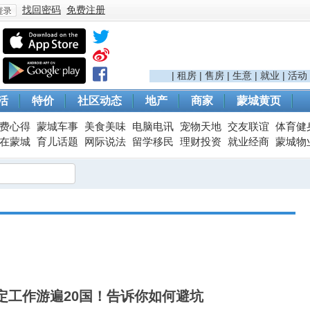
找回密码
免费注册
登
|
租房
|
售房
|
生意
|
就业
|
活动
活
特价
社区动态
地产
商家
蒙城黄页
费心得
蒙城车事
美食美味
电脑电讯
宠物天地
交友联谊
体育健
在蒙城
育儿话题
网际说法
留学移民
理财投资
就业经商
蒙城物
录
定工作游遍20国！告诉你如何避坑