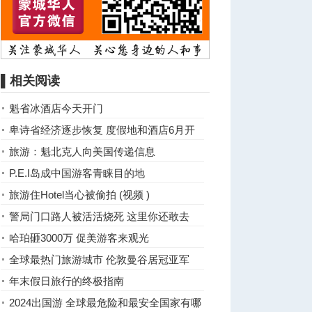
▌相关阅读
魁省冰酒店今天开门
卑诗省经济逐步恢复 度假地和酒店6月开
门
旅游：魁北克人向美国传递信息
P.E.I岛成中国游客青睐目的地
旅游住Hotel当心被偷拍 (视频 )
警局门口路人被活活烧死 这里你还敢去
吗？
哈珀砸3000万 促美游客来观光
全球最热门旅游城市 伦敦曼谷居冠亚军
年末假日旅行的终极指南
2024出国游 全球最危险和最安全国家有哪