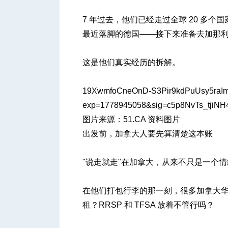
7 年过去，他们已经走过全球 20 多
最近落脚的德国——接下来准备去加那
人
这是他们真实经历的拆解。
19XwmfoCneOnD-S3Pir9kdPuUsy5raI
exp=1778945058&sig=c5p8NvTs_tjiN
图片来源：51.CA 资料图片
出发前，加拿大人要先算清楚这本账
网
"说走就走"在加拿大，从来不只是一个
在他们打包行李的那一刻，很多加拿大华
租？RRSP 和 TFSA 放着不管行吗？