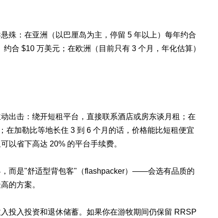
悬殊：在亚洲（以巴厘岛为主，停留 5 年以上）每年约合
约合 $10 万美元；在欧洲（目前只有 3 个月，年化估算）
主动出击：绕开短租平台，直接联系酒店或房东谈月租；在
住；在加勒比等地长住 3 到 6 个月的话，价格能比短租便宜
以省下高达 20% 的平台手续费。
是"舒适型背包客"（flashpacker）——会选有品质的
最高的方案。
 的收入投入投资和退休储蓄。如果你在游牧期间仍保留 RRSP