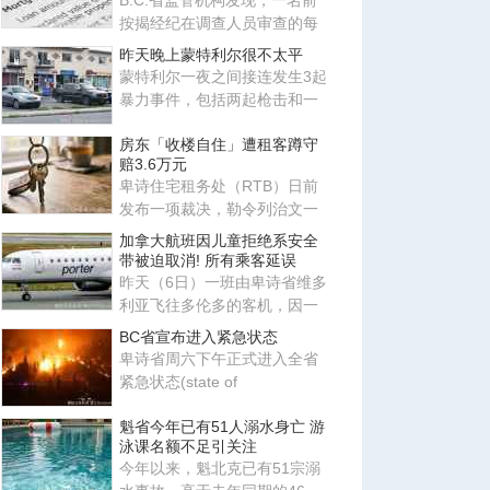
B.C.省监管机构发现，一名前
按揭经纪在调查人员审查的每
一份申请中，都向贷款机构提
昨天晚上蒙特利尔很不太平
交
蒙特利尔一夜之间接连发生3起
暴力事件，包括两起枪击和一
起纵火，分别发生在岛屿东西
房东「收楼自住」遭租客蹲守
赔3.6万元
卑诗住宅租务处（RTB）日前
发布一项裁决，勒令列治文一
名房东必须向其前租客赔偿超
加拿大航班因儿童拒绝系安全
过3
带被迫取消! 所有乘客延误
昨天（6日）一班由卑诗省维多
利亚飞往多伦多的客机，因一
名幼童拒绝扣上安全带，最终
BC省宣布进入紧急状态
卑诗省周六下午正式进入全省
紧急状态(state of
emergency)，此时全省正有逾
魁省今年已有51人溺水身亡 游
100场山火
泳课名额不足引关注
今年以来，魁北克已有51宗溺