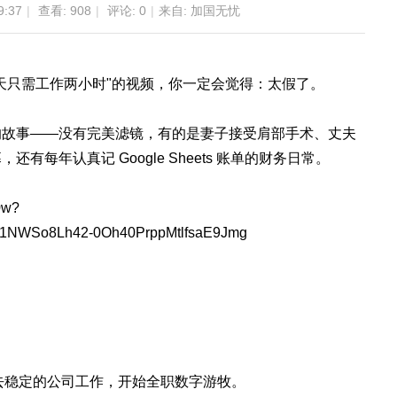
9:37
|
查看:
908
|
评论: 0
|
来自: 加国无忧
天只需工作两小时"的视频，你一定会觉得：太假了。
的故事——没有完美滤镜，有的是妻子接受肩部手术、丈夫
每年认真记 Google Sheets 账单的财务日常。
0w?
1NWSo8Lh42-0Oh40PrppMtlfsaE9Jmg
双双辞去稳定的公司工作，开始全职数字游牧。