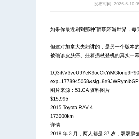
发布时间: 2026-5-10 0
如果你最近刷到那种"辞职环游世界，每
城
但这对加拿大夫妇讲的，是另一个版本
被确诊皮肤癌、拄着拐杖登机的真实一幕，还有
1Q3iKV3veU9YeK3ocCkYiMGloriq9P9
exp=1778945058&sig=8e9JWRymibGP
图片来源：51.CA 资料图片
$15,995
华
2015 Toyota RAV 4
173000km
详情
2018 年 3 月，两人都是 37 岁，