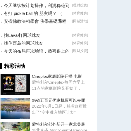
今天继续按计划操作，利润稳稳到
[
理财投资
]
手！
有打 pickle ball 的 朋友吗？ （
[
体育健身
]
Brossard
安省佛教法相學會 佛學基礎課程
[
同城活动
]
（第二十八
找Laval打网球球友
[
体育健身
]
找住西岛的网球球友
[
体育健身
]
今天的布局再次驗證，恭喜跟上的
[
理财投资
]
朋友！
▌精彩活动
Cineplex家庭影院开播 电影
蒙特利尔Cineplex每周六早上
11点的家庭影院又开始了，
魁省五百元优惠机票可以去哪
2022年6月1日起，魁省政府推
出了“空中准入地区计划”
蒙特利尔郊外新开一家北美最
魁北克省 Mont-Saint-Grégoire