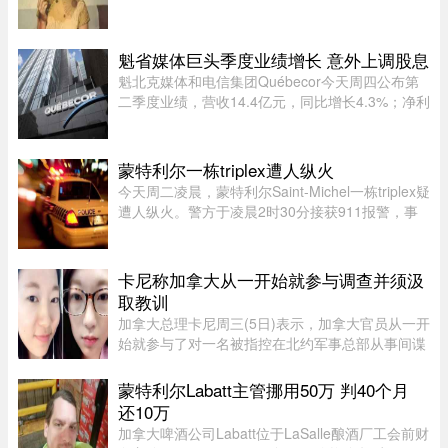
50至60年代的“千面女郎”，以集唱歌、演戏和舞蹈
于一身的全能才华闻名，曾主演多部经典华语歌舞
片。她的离去，带走了一个流 ...
魁省媒体巨头季度业绩增长 意外上调股息
魁北克媒体和电信集团Québecor今天周四公布第
二季度业绩，营收14.4亿元，同比增长4.3%；净利
润2.709亿元，同比增长24.4%。其中，电信业务
（Vidéotron、Freedom Mobile和Fizz）收入增长
4%至12.3亿元，过去一年新增2 ...
蒙特利尔一栋triplex遭人纵火
今天周二凌晨，蒙特利尔Saint-Michel一栋triplex疑
遭人纵火。警方于凌晨2时30分接获911报警，事
发地点位于10e Avenue与Legendre街交界处。消
防员赶到时，火势已自行熄灭。警方表示，现场发
现了助燃物，初步调查显示 ...
卡尼称加拿大从一开始就参与调查并须汲
取教训
加拿大总理卡尼周三(5日)表示，加拿大官员从一开
始就参与了对一名被指控在北约军事总部从事间谍
活动的实习生的调查。据加拿大广播公司(CBC)报
道，卡尼表示加拿大应该从这类事件中汲取教训，
蒙特利尔Labatt主管挪用50万 判40个月
但并未明确表示加拿大正在 ...
还10万
加拿大啤酒公司Labatt位于LaSalle酿酒厂工会前财