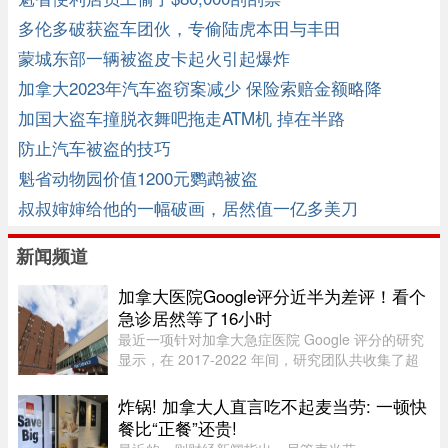
多伦多破获盗车团伙，专偷陆虎本田与丰田
蒙城东部一辆被盗皮卡起火引起爆炸
加拿大2023年汽车盗窃案减少 保险索赔金额略降
加国大盗车撞脱衣舞吧拖走ATM机 掉在半路
防止汽车被盗的技巧
魁省动物园价值1200元鹦鹉被盗
叔叔婶婶给他的一幅破画，居然值一亿多美刀
新闻频道
加拿大医院Google评分近半为差评！看个
急诊居然等了16小时
最近一项针对加拿大急症医院 Google 评分的研究
显示，在 2017-2022 年间，研究团队共收集了超
5.3 万条 Google 评论，随机抽取了 1,000 条进行
深入分析。数据显示，47.9% 的评论为负面，远高
炸锅! 加拿大人直言吃不起麦当劳: 一顿快
于正面（32.3%）和中立（ ...
餐比“正餐”还贵!