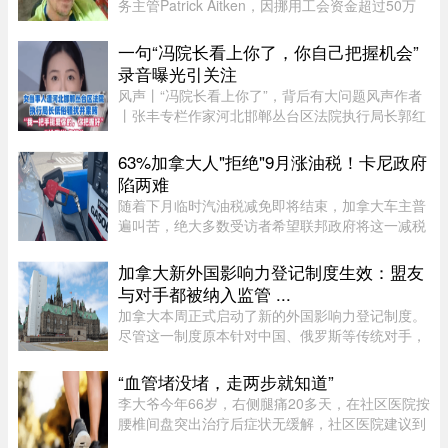
务主管Patrick Aitken，因挪用工会资金超过50万
元，被蒙特利尔法院判处40个月（约3年4个月）监
禁，并被勒令向工会赔偿10万元。Aitken在Labatt
一句“冯院长看上你了，你自己把握机会”
工作15年，并于2020年担 ...
录音曝光引关注
风声丨“冯院长看上你了”，背后有大问题风声作者
丨张丰专栏作家河北邯郸丛台区法院执行局长郭红
波给执行案件当事人武女士打电话，声称“我缺
钱，给我送点钱”，“你长得漂亮……冯院长看上你
63%加拿大人"拒绝"9月涨油税！卡尼政府
了，我可以从中促成，你 ...
陷两难
随着下月临时汽油税减免即将结束，加拿大车主普
遍叫苦，绝大多数受访者希望联邦政府将这一减税
政策永久化。由加拿大纳税人联盟委托 Leger 民调
公司进行的最新调查显示，63% 的加拿大人希望总
加拿大新外国影响力登记制度生效：盟友
理卡尼（Mark Carney）将 ...
与对手都被纳入监管 ...
加拿大本周正式启动了新的外国影响力登记制度。
尽管这一制度原本针对中国、俄罗斯等传统对手，
但实际上，美国等加拿大最亲密的盟友也被纳入监
管。该制度在立法通过两年后启动实施，旨在通过
“血管堵没堵，走两步就知道”
要求相关活动公开申报、设 ...
李大爷今年66岁，右侧腿痛20多天，在社区医院按
腰椎间盘突出治疗后症状无缓解，社区医院建议到
三甲医院血管外科进一步检查。门诊查体发现李大