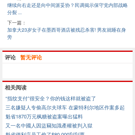
继续向右走还是向中间派妥协？民调揭示保守党内部战略
分裂 ...
下一篇：
加拿大23岁女子在墨西哥酒店被残忍杀害! 男友就睡在身
旁
评论
暂无评论
相关阅读
“指纹支付”很安全？你的钱这样就被盗了
三名嫌疑人专偷高尔夫球车 在蒙特利尔地区作案多起
魁省1870万元枫糖被盗案曝出猛料
又一名中國人因盜竊知識產權被判入獄
魁省便利店员工偷了$80,000刮刮票