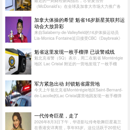
最近的一则财经新闻指出，尽管麦当劳
（McDonald’s）在全球及加拿大市场大力推广各
类“超值套餐”（Value Meals），但其销售额增长速
度依然出现了明显的放缓。图片来源：Global
加拿大体操的希望 魁省16岁新星英联邦运
News这一现象在加拿大知名社区论坛 r/ ...
动会大放异彩
来自Salaberry-de-Valleyfield的16岁体操运动员
Lia-Monica Fontaine近日接受CBC《Daybreak》
节目采访，分享了自己首次参加英联邦运动会的经
历。这位魁省年轻选手在国际舞台上表现惊艳，一
魁省这里发现一枚手榴弹 已设警戒线
举获得4枚奖牌。Fontaine代 ...
魁北克省警（SQ）表示，周二在魁省 Montérégie
地区 Lac Cristal 附近的一营地发现了一枚手榴
弹，随后已联系加拿大军队前往现场处理。警员赶
到现场后确认这确实是一枚手榴弹。虽然省警目前
无法确认该手榴弹是否处 ...
军方紧急出动 封锁魁省露营地
今天上午魁北克省Montérégie地区Saint-Bernard-
de-Lacolle的Lac Cristal露营地因发现一枚手榴弹
而发布炸弹警报。魁省省警（SQ）发言人Louis-
Philippe Ruel表示，这枚手榴弹看起来已经有多年
历史，目前对露营者没有 ...
一代传奇巨星，走了
2026年8月3日下午，华语影坛传奇歌舞巨星葛兰
在香港安详离世，享年93岁。这位活跃于20世纪