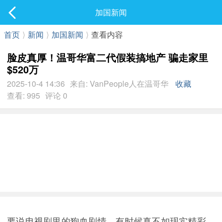
社区
加国新闻
最新发表
首页
⟩
新闻
⟩
加国新闻
⟩
查看内容
脸皮真厚！温哥华富二代假装搞地产 骗走家里
$520万
2025-10-4 14:36
来自: VanPeople人在温哥华
收藏
查看: 995
评论 0
要说电视剧里的狗血剧情，有时候真不如现实精彩。