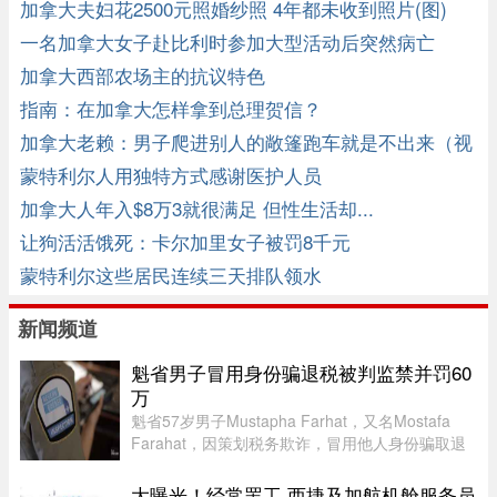
加拿大夫妇花2500元照婚纱照 4年都未收到照片(图)
一名加拿大女子赴比利时参加大型活动后突然病亡
加拿大西部农场主的抗议特色
指南：在加拿大怎样拿到总理贺信？
加拿大老赖：男子爬进别人的敞篷跑车就是不出来（视
频）
蒙特利尔人用独特方式感谢医护人员
加拿大人年入$8万3就很满足 但性生活却...
让狗活活饿死：卡尔加里女子被罚8千元
蒙特利尔这些居民连续三天排队领水
新闻频道
魁省男子冒用身份骗退税被判监禁并罚60
万
魁省57岁男子Mustapha Farhat，又名Mostafa
Farahat，因策划税务欺诈，冒用他人身份骗取退
税和税收抵免，被判处30个月监禁，并处以总额61
万元罚款。
大曝光！经常罢工 西捷及加航机舱服务员