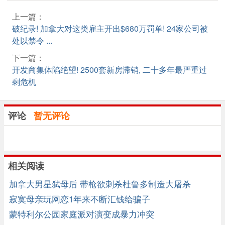
上一篇：
破纪录! 加拿大对这类雇主开出$680万罚单! 24家公司被
处以禁令 ...
下一篇：
开发商集体陷绝望! 2500套新房滞销, 二十多年最严重过
剩危机
评论
暂无评论
相关阅读
加拿大男星弑母后 带枪欲刺杀杜鲁多制造大屠杀
寂寞母亲玩网恋1年来不断汇钱给骗子
蒙特利尔公园家庭派对演变成暴力冲突