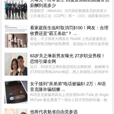
薪酬到底多少
西捷航空（WestJet）与代表机舱服务员的加拿大
公共雇员工会（CUPE）周一（3日）就新集体合约
达成临时协议，化解了持续多日的工潮危机。根据
西捷航空周一在官网公布的薪酬资料，该公司机舱
看家庭医生临时取消罚$100！网友：合理
服务员薪酬为每个「薪酬工时 ...
收费还是"霸王条款"？ ...
最近，不少加拿大网友在 Reddit 上热议家庭医生
对临时取消预约收取费用，发现如今大部分诊所都
设有“24小时内取消预约须交费”的规定，金额多在
$60至$100之间。多名网友表示，这类收费政策其
63岁关之琳新男友曝光 27岁职业男模！
实已经实行十年以上，$60 ...
恋情引爆全网
近日，63岁关之琳的新恋情在全网刷屏。她被曝与
27岁职业男模Johan相恋，两人有着惊人的36岁年
龄差。最有话题度的是，男方经纪人大方出面承
认，作为当事人的关之琳却始终保持沉默，既不承
女子接到"亲弟弟"电话被骗$1.2万：AI语
认也不否认，这份淡定态度， ...
音克隆诈骗猖獗 ...
AI语音克隆骗局真实上演安省Smith Falls 的 Angie
McCaw 最近遭遇了一场令人防不胜防的诈骗：她
接到一通自称为弟弟 Mike 的电话，对方不仅准确
叫出了她弟弟的名字，连声音都几乎一模一
他将代表魁省自由党参选