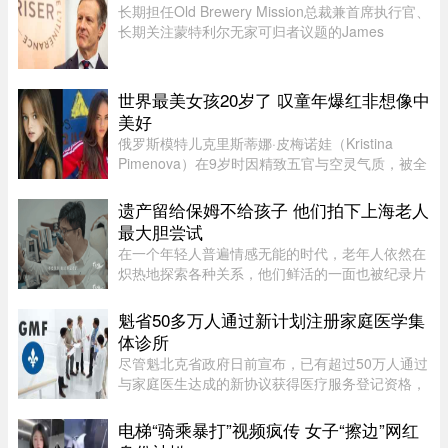
样。"电话那头听起来真的就是我 ...
长期担任Old Brewery Mission总裁兼首席执行官、
长期关注蒙特利尔无家可归者议题的James
Hughes，将代表魁北克自由党（PLQ）参加今秋
省选。CTV News援引消息人士称，自由党党魁
Charles Milliard预计将于今天周四下午 ...
世界最美女孩20岁了 叹童年爆红非想像中
美好
俄罗斯模特儿克里斯蒂娜·皮梅诺娃（Kristina
Pimenova）在9岁时因精致五官与空灵气质，被全
球媒体封为“世界最美女孩”，年纪轻轻便红遍国际
时尚圈。然而，爆红背后却伴随争议，她多次因拍
遗产留给保姆不给孩子 他们拍下上海老人
摄风格被质疑将未成年孩童 ...
最大胆尝试
在一个年轻人普遍情感无能的时代，老年人依然在
炽热地探索各种关系，他们鲜活的一面也被纪录片
的镜头拍下来。但除了吸引各路网络判官的遗产分
配和情感纠纷片段，《前浪》系列在做的其实是激
魁省50多万人通过新计划注册家庭医学集
发大众重新审视每个人都将 ...
体诊所
尽管魁北克省政府日前宣布，已有超过50万人通过
与家庭医生达成的新协议获得医疗服务登记资格，
但其中绝大多数人并没有被分配固定的家庭医生，
而只是被纳入某个家庭医学诊所（GMF）的集体管
电梯“骑乘暴打”视频疯传 女子“擦边”网红
理体系。 ...