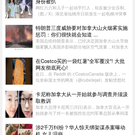
身份被扒
网红六六和儿子一起动手打人，却反被少女压制。
（图／X）湖北省仙桃市日前发生一起电梯冲突事
件！一名27岁的妈妈因儿子挡住电梯门被一名14岁
少女催促，心生不满竟先动手攻击，更教唆儿
特朗普三度威胁要对加拿大山火烟雾实施
子“帮我打她”。不料，她反遭 ...
惩罚：你们很快就会知道 ...
美国总统特朗普表示，已经决定因加拿大山火导致
烟雾飘入美国并影响部分地区空气质量，对加拿大
实施“惩罚”，“你们很快就会知道”。这已是三个星
期里，特朗普第三次就此事对加拿大发出威胁。周
在Costco买的一袋红薯"全军覆没"! 大批
日晚间，特朗普在“空 ...
网友彻底死心!
近日，在 Reddit 的 r/CostcoCanada 版块上，一
位坐标渥太华的网友（@cubiclejail）发帖愤怒吐
槽了自己在 Costco 购买的一袋红薯，迅速引发了
数百位加拿大网友的激烈共鸣与讨论。这原本只是
卡尼称加拿大从一开始就参与调查并须汲
一句日常的抱怨，却意外演 ...
取教训
加拿大总理卡尼周三(5日)表示，加拿大官员从一开
始就参与了对一名被指控在北约军事总部从事间谍
活动的实习生的调查。据加拿大广播公司(CBC)报
道，卡尼表示加拿大应该从这类事件中汲取教训，
涉2千万纠纷？华人惊天绑架谋杀案曝动
但并未明确表示加拿大正在 ...
机 女儿泪崩