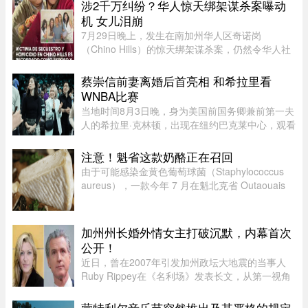
涉2千万纠纷？华人惊天绑架谋杀案曝动
机 女儿泪崩
7月29日晚上，发生在南加州华人区奇诺岗
（Chino Hills）的惊天绑架谋杀案，仍然令华人社
区处于惶恐之中，随着越来越多认识当事人的人士
爆料，这起案件的动机似乎正在明朗。根据最新消
蔡崇信前妻离婚后首亮相 和希拉里看
息显示，凶手博正峰（Zhengfeng ...
WNBA比赛
当地时间8月3日晚，身为美国前国务卿兼前第一夫
人的希拉里·克林顿，出现在纽约巴克莱中心，观看
一场WNBA的比赛，纽约自由队迎战西雅图风暴
队。主场作战的纽约自由队最终以 95-83 获胜，位
注意！魁省这款奶酪正在召回
列总积分榜第七位，而风暴 ...
由于可能感染金黄色葡萄球菌（Staphylococcus
aureus），一款今年 7 月在魁北克省 Outaouais
地区出售的奶酪已被紧急召回。魁省农业、渔业及
食品部（MAPAQ）于周一发布召回公告，受影响
的产品为 2026 年 7 月 9 日至 ...
加州州长婚外情女主打破沉默，内幕首次
公开！
近日，曾在2007年引发加州政坛大地震的当事人
Ruby Rippey在《名利场》发表长文，从第一视角
详细还原了她与时任旧金山市长、现任加州州长
Gavin Newsom的一段婚外情。这段尘封多年的往
蒙特利尔音乐节突然推出及其严格的规定