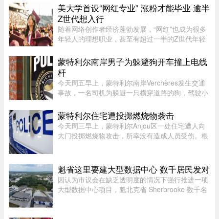
人David Côté表示， ...
美大学首设“网红专业” 涨粉才能毕业 逾半
Z世代想入行
随着网络创作者经济蓬勃发展，“网红”也成为很多
年轻人的理想职业，甚至有超过一半的Z世代年轻
人考虑当网红。为此，有美国大学推出专门的学士
学位，教学生如何创造具有更强影响力的内容并完
蒙特利尔南岸男子为躲避狗开车撞上电线
成变现。这就是美国亚利 ...
杆
今天周五早上，蒙特利尔南岸Verchères发生交通
事故，一名司机为躲避一只横穿道路的狗，驾驶小
型货车撞上电线杆，导致132号公路双向封闭。事
故发生在上午7点左右，受影响路段位于Saint-
蒙特利尔住宅遭投掷燃烧物袭击
Alexandre街与Calixa-Lavallé ...
今天周三早上，蒙特利尔Anjou区一处住宅遭人向
大门投掷燃烧物攻击，所幸没有造成人员受伤。根
据蒙特利尔警方（SPVM）初步消息，事件发生在
早上7点左右。一名男子疑似来到位于place de
Bellefontaine、靠近avenue de ...
魁省这里要建大型数据中心 数千居民发对
因认为市议会在缺乏透明度的情况下强行推进一项
大型数据中心项目，魁北克省 Sherbrooke 数千名
居民签署了一份反对请愿书。居民们对该项目的环
境影响和噪音问题表示担忧。他们要求开展环境评
估并举行公开辩论，同时对 ...