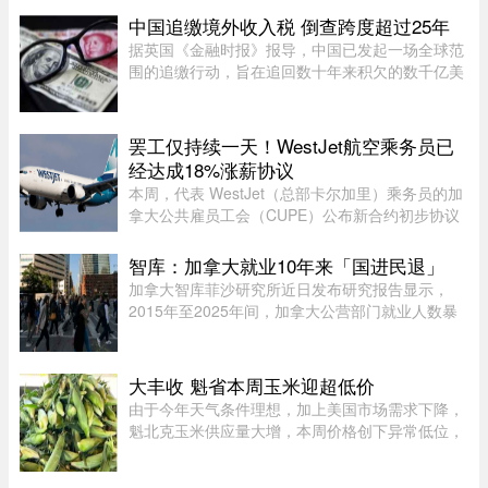
中国追缴境外收入税 倒查跨度超过25年
据英国《金融时报》报导，中国已发起一场全球范
围的追缴行动，旨在追回数十年来积欠的数千亿美
元税款，北京方面正通过瞄准超级富豪群体，以填
补日益扩大的财政缺口。监管部门已加强了对海外
资本利得及投资的审查—— ...
罢工仅持续一天！WestJet航空乘务员已
经达成18%涨薪协议
本周，代表 WestJet（总部卡尔加里）乘务员的加
拿大公共雇员工会（CUPE）公布新合约初步协议
内容：未来三年工资总涨幅超过 18%；新增"值勤
时段津贴"，地面工作也获补偿；休息时间增加；
智库：加拿大就业10年来「国进民退」
餐食和制服津贴上调；其他一系 ...
加拿大智库菲沙研究所近日发布研究报告显示，
2015年至2025年间，加拿大公营部门就业人数暴
增29%，其占比显著上升，并对私营经济产生排挤
效应。报告指出，这种两极化的就业结构，特别是
在大西洋省份，恐将削弱国家的 ...
大丰收 魁省本周玉米迎超低价
由于今年天气条件理想，加上美国市场需求下降，
魁北克玉米供应量大增，本周价格创下异常低位，
让期待已久的消费者大饱口福。位于Montérégie地
区Saint-Paul-d’Abbotsford的Jardins Damaco负责