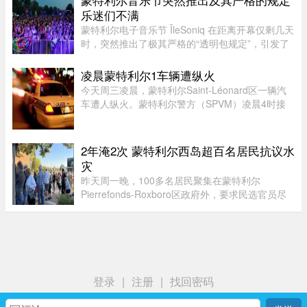
事再次被推向风口浪尖。Gavin New ...
乐迷们不满
蒙特利尔电子音乐节 ÎleSoniq 在距离开幕仅剩几天
时，突然推出了极其严格的“透明包规定”，引发了
乐迷们的强烈不满。“我本来有好几个去音乐节专
门用的腰包，结果在 ÎleSoniq 开幕前几天还得折腾
凌晨蒙特利尔1车辆遭纵火
着重新买一个，太 ...
今天周三凌晨，蒙特利尔Saint-Léonard区一辆汽
车遭人纵火。蒙特利尔警方（SPVM）凌晨4时接
到911报警，称Couture Boulevard靠近Larin
Street附近发生火灾。警方发言人Caroline
Chèvrefils表示，警员抵达现场时，火 ...
2年淹2次 蒙特利尔西岛超百名居民抗议水
灾
昨天周一晚，100多名居民聚集在蒙特利尔
Pierrefonds-Roxboro区政府外，要求民选官员尽
快采取行动。这是自今年6月西岛数百户住宅遭洪
水侵袭以来，该区举行的首次市政委员会会议。居
民表示，自己已经花费数万甚至数十 ...
登录
|
注册
|
找回密码