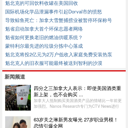
了。。。
魁北克的可回饮料收罐在美国回收
国际机场化学品泄漏事件引起Dorval市的愤怒
导致鲸鱼死亡：加拿大雪蟹捕捞业被暂停环保称号
魁省启动加拿大首个环保志愿者网络
魁省如何更换老旧的燃油供暖系统？
蒙特利尔最先进的垃圾分拣中心落成
魁北克将投2亿元为2万户低收入家庭免费安装热泵
魁北克人的旧衣服可能最终被送到智利的沙漠
新闻频道
四分之三加拿大人表示：即使美国酒类重
新上架，也不会购买 ...
加拿大人抵制购买美国酒类产品的情绪比一年前更
加强烈。Nanos Research专门为CTV News进行
的一项最新民调显示，近四分之三（74%）的加拿
大人表示，即使美国酒类重新摆上货架，他们也不
63岁关之琳新男友曝光 27岁职业男模！
太可能购买。 ...
恋情引爆全网