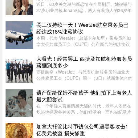
近日，63岁关之琳的新恋情在全网刷屏。她被曝与
27岁职业男模Johan相恋，两人有着惊人的36岁年
龄差。最有话题度的是，男方经纪人大方出面承
认，作为当事人的关之琳却始终保持沉默，既不承
罢工仅持续一天！WestJet航空乘务员已
认也不否认，这份淡定态度， ...
经达成18%涨薪协议
本周，代表 WestJet（总部卡尔加里）乘务员的加
拿大公共雇员工会（CUPE）公布新合约初步协议
内容：未来三年工资总涨幅超过 18%；新增"值勤
时段津贴"，地面工作也获补偿；休息时间增加；
大曝光！经常罢工 西捷及加航机舱服务员
餐食和制服津贴上调；其他一系 ...
薪酬到底多少
西捷航空（WestJet）与代表机舱服务员的加拿大
公共雇员工会（CUPE）周一（3日）就新集体合约
达成临时协议，化解了持续多日的工潮危机。根据
西捷航空周一在官网公布的薪酬资料，该公司机舱
遗产留给保姆不给孩子 他们拍下上海老人
服务员薪酬为每个「薪酬工时 ...
最大胆尝试
在一个年轻人普遍情感无能的时代，老年人依然在
炽热地探索各种关系，他们鲜活的一面也被纪录片
的镜头拍下来。但除了吸引各路网络判官的遗产分
配和情感纠纷片段，《前浪》系列在做的其实是激
加拿大托管比特币钱包公司遭黑客攻击1
发大众重新审视每个人都将 ...
亿美元被盗 损失惨重