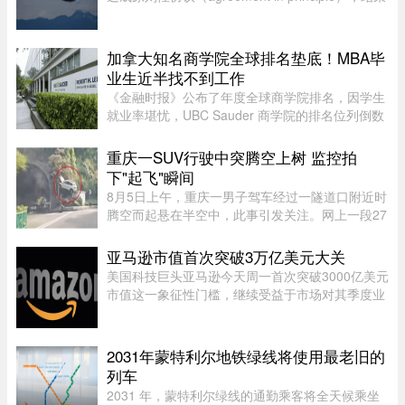
了自周日开始的罢工。
加拿大知名商学院全球排名垫底！MBA毕
业生近半找不到工作
《金融时报》公布了年度全球商学院排名，因学生
就业率堪忧，UBC Sauder 商学院的排名位列倒数
第二。一项针对近期 MBA 毕业生的调查显示，仅
有 53% 的人表示毕业三个月内找到工作。图片：
重庆一SUV行驶中突腾空上树 监控拍
RICHARD LAM /PNG在今年的 MB ...
下"起飞"瞬间
8月5日上午，重庆一男子驾车经过一隧道口附近时
腾空而起悬在半空中，此事引发关注。网上一段27
秒行车记录仪显示，一辆白色SUV行驶在中间车
道，其前方右边是一处转弯，前端左侧是一个隧道
亚马逊市值首次突破3万亿美元大关
口，当车驶至该隧道口附近时 ...
美国科技巨头亚马逊今天周一首次突破3000亿美元
市值这一象征性门槛，继续受益于市场对其季度业
绩的热烈反应。在纽约证券交易所，截至格林尼治
时间13时45分（美国东部时间上午9时50分），亚
马逊股价上涨5.20%，达到28 ...
2031年蒙特利尔地铁绿线将使用最老旧的
列车
2031 年，蒙特利尔绿线的通勤乘客将全天候乘坐