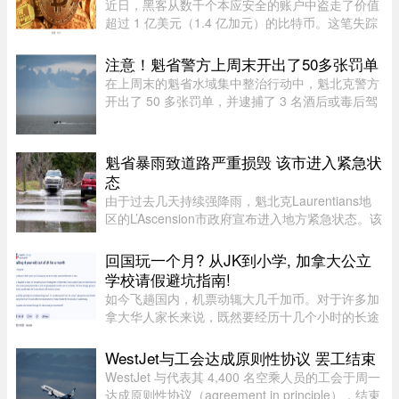
近日，黑客从数千个本应安全的账户中盗走了价值
超过 1 亿美元（1.4 亿加元）的比特币。这笔失踪
的资金源于加拿大 Coinkite Inc. 托管的“冷”比特币
钱包的软件漏洞。冷钱包除了私密密码（“密钥”）
注意！魁省警方上周末开出了50多张罚单
之外，还配有实体 ...
在上周末的魁省水域集中整治行动中，魁北克警方
开出了 50 多张罚单，并逮捕了 3 名酒后或毒后驾
驶船只的嫌疑人。作为一项统筹协调的航海安全专
项行动的一部分，包括蒙特利尔警方（SPVM）在
内的多支魁省警力在 8 月 1 ...
魁省暴雨致道路严重损毁 该市进入紧急状
态
由于过去几天持续强降雨，魁北克Laurentians地
区的L’Ascension市政府宣布进入地方紧急状态。该
市政府在社交媒体上表示，约900名居民所在的社
区遭遇严重雨灾，多条道路受到破坏，其中一些路
回国玩一个月? 从JK到小学, 加拿大公立
段甚至被冲毁或无法通行。 ...
学校请假避坑指南!
如今飞趟国内，机票动辄大几千加币。对于许多加
拿大华人家长来说，既然要经历十几个小时的长途
飞行倒时差，只回去一两周绝对是“血亏”。因此，
趁着孩子还小，请假回国待上一个月，让孩子好好
WestJet与工会达成原则性协议 罢工结束
陪陪爷爷奶奶，成了不少 ...
WestJet 与代表其 4,400 名空乘人员的工会于周一
达成原则性协议（agreement in principle），结束