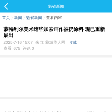
社区
魁省新闻
最新发表
首页
⟩
新闻
⟩
魁省新闻
⟩
查看内容
蒙特利尔美术馆毕加索画作被扔涂料 现已重新
展出
2025-7-16 15:07
来自: 蒙城华人网
收藏
查看: 675
评论 0