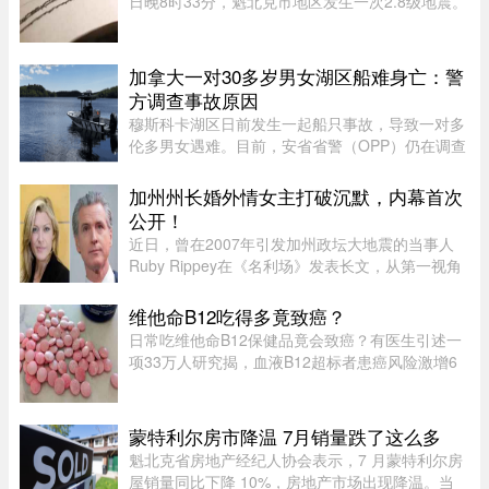
日晚8时33分，魁北克市地区发生一次2.8级地震。
震中位于魁北克市以西南偏西约12公里处，震源深
度22.7公里。不少网友在社交媒体表示感受到震
动，形容感觉像打雷或重型车 ...
加拿大一对30多岁男女湖区船难身亡：警
方调查事故原因
穆斯科卡湖区日前发生一起船只事故，导致一对多
伦多男女遇难。目前，安省省警（OPP）仍在调查
事故原因。警方表示，遇难者是一名 30 岁女性和
一名 32 岁男性，均为多伦多居民。安省省警指
加州州长婚外情女主打破沉默，内幕首次
出，出事时船上只有他们两人 ...
公开！
近日，曾在2007年引发加州政坛大地震的当事人
Ruby Rippey在《名利场》发表长文，从第一视角
详细还原了她与时任旧金山市长、现任加州州长
Gavin Newsom的一段婚外情。这段尘封多年的往
维他命B12吃得多竟致癌？
事再次被推向风口浪尖。Gavin New ...
日常吃维他命B12保健品竟会致癌？有医生引述一
项33万人研究揭，血液B12超标者患癌风险激增6
倍。但B12超标绝非致癌元凶，反而是体内1大警
号有关。医生拆解致癌真相：患癌风险高6倍家医
科医生陈欣湄在Facebook专页发文 ...
蒙特利尔房市降温 7月销量跌了这么多
魁北克省房地产经纪人协会表示，7 月蒙特利尔房
屋销量同比下降 10%，房地产市场出现降温。当