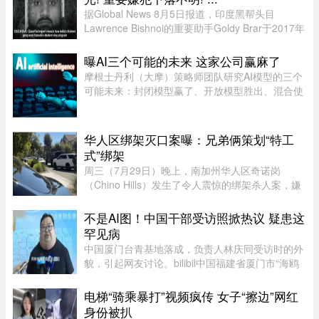
据Global News 8月5日报道，印度黑帮头目
Lawrence Bishnoi的重要助手Goldy Brar于2017年
来到加拿大，表面上是前往BC省Kamloops的
Thompson Rivers University就读。但记录显示，
曝AI三个可能的未来 这家公司赢麻了
目前“无法确认”他是否真的上过课。实 ...
摩根士丹利（大摩）策略师团队研究AI模型的三个
可能未来：封闭模型赢了、开放模型胜出、混合使
用。而有一家公司，不管未来是这三种情境的哪一
种，都不会输，就是辉达（Nvidia）。大摩本周发
布的分析研究，指出AI市场 ...
华人区绑架灭口案曝：兄弟俩策划“特工
式”绑架
周三（7月29日）晚上，南加州华人区奇诺岗
（Chino Hills）发生了令人震惊的绑架杀人案，嫌
犯眼见绑架事件败露，当着警察的面枪杀了受害
者，此种暴行震惊了全美。周五（7月31日），圣
不是AI图！中国干部受访照掀热议 疑患这
贝纳迪诺县（San Bernardino Coun ...
罕见病
中国厦门台青基地落成，负责人林庆同受访时的外
貌，引起网友讨论。bilibil中国福建省厦门市“海鸥
台青基地”落脚翔安科技园区，负责人林庆同受访
时，异常肿大的脖子引起网友议论，被怀疑是AI特
电梯“骑乘暴打”视频疯传 女子“擦边”网红
效。不过，有认识他的 ...
身份被扒