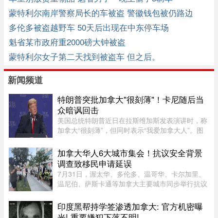
蒙特利尔南岸警察局长的车被盗 警徽钱包被仍路边
多伦多被盗越野车 50天后出现在中东停车场
魁省某市政府重2000磅大钟被盗
蒙特利尔女子第二天找到被盗车 但​之后。
新闻频道
特朗普突批加拿大"很刻薄"！卡尼随后当
众暗讽回击
美国总统特朗普近日在拉斯维加斯发表演讲时，称
加拿大“很刻薄”，但同时表示“我爱加拿大人”。图
源：PBS周三，特朗普在拉斯维加斯的 Red Rock
Casino Resort Spa 发表演讲，宣传华盛顿的经济
加拿大华人6大城市集会！抗议安全背景
议程。他在发言中谈到 ...
调查致移民申请延误
7月31日，渥太华、多伦多、温哥华、卡尔加里、
温尼伯、萨斯卡通等加拿大主要城市同步举行抗议
集会。数千名永久居民（PR）申请人走上街头，
要求联邦政府正视当前加拿大移民系统中一场持续
印度黑帮持学签渗透加拿大: 官方机密曝
恶化的危机——安全背景调查 ...
光! 重要嫌犯下落不明! ...