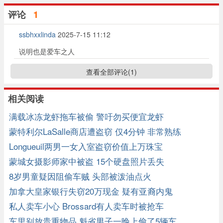
评论
1
ssbhxxlinda
2025-7-15 11:12
说明也是爱车之人
查看全部评论(
1
)
相关阅读
满载冰冻龙虾拖车被偷 警吁勿买便宜龙虾
蒙特利尔LaSalle商店遭盗窃 仅4分钟 非常熟练
Longueuil两男一女入室盗窃价值上万珠宝
蒙城女摄影师家中被盗 15个硬盘照片丢失
8岁男童疑因阻偷车贼 头部被泼油点火
加拿大皇家银行失窃20万现金 疑有亚裔内鬼
私人卖车小心 Brossard有人卖车时被抢车
车里别放贵重物品 魁省男子一晚上偷了5辆车