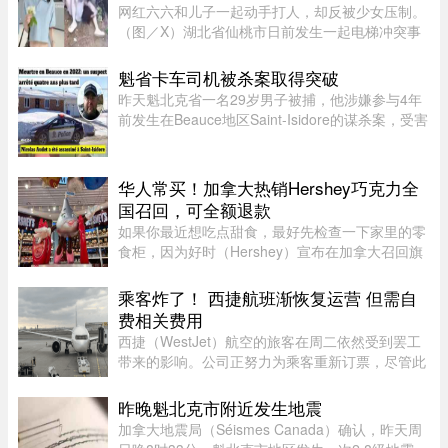
网红六六和儿子一起动手打人，却反被少女压制。
（图／X）湖北省仙桃市日前发生一起电梯冲突事
件！一名27岁的妈妈因儿子挡住电梯门被一名14岁
少女催促，心生不满竟先动手攻击，更教唆儿
魁省卡车司机被杀案取得突破
子“帮我打她”。不料，她反遭 ...
昨天魁北克省一名29岁男子被捕，他涉嫌参与4年
前发生在Beauce地区Saint-Isidore的谋杀案，受害
者Nicolas Audet于2022年被杀。魁北克省警
（SQ）清晨在Saint-Bernard的住所内逮捕了嫌疑
人étienne Gourde。Gourde将在 ...
华人常买！加拿大热销Hershey巧克力全
国召回，可全额退款
如果你最近想吃点甜食，最好先检查一下家里的零
食柜，因为好时（Hershey）宣布在加拿大召回旗
下的一款热门产品。图源：Dinda chairani /
Shutterstock.com8月1日，好时加拿大（Hershey
乘客炸了！ 西捷航班渐恢复运营 但需自
Canada）发布公告称，公司正在 ...
费相关费用
西捷（WestJet）航空的旅客在周二依然受到罢工
带来的影响。公司正努力为乘客重新订票，尽管此
前经历了一天的空乘人员罢工与公司封锁事件。周
一，WestJet 与工会达成临时协议，航班已恢复运
昨晚魁北克市附近发生地震
营。但公司在周二发邮件表 ...
加拿大地震局（Séismes Canada）确认，昨天周