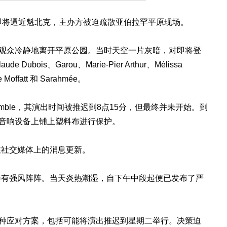
即将逼近魁北克，主办方被迫疏散亚伯拉罕平原现场。
求观众冷静地离开平原公园。当时天空一片灰暗，对即将登
ois、Garou、Marie-Pier Arthur、Mélissa
e Moffatt 和 Sarahmée。
Ensemble，其演出时间被推迟到8点15分，但最终并未开始。到
和音响设备上铺上塑料布进行保护。
注社交媒体上的消息更新。
伴有强风阵阵。当天炎热潮湿，自下午中段起便已发布了严
各种应对方案，包括可能将演出推迟到星期二举行。决策迫