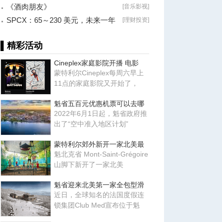
《酒肉朋友》
[
音乐影视
]
SPCX：65～230 美元，未来一年
[
理财投资
]
最大的机会？
▌精彩活动
Cineplex家庭影院开播 电影
蒙特利尔Cineplex每周六早上
11点的家庭影院又开始了，
魁省五百元优惠机票可以去哪
2022年6月1日起，魁省政府推
出了“空中准入地区计划”
蒙特利尔郊外新开一家北美最
魁北克省 Mont-Saint-Grégoire
山脚下新开了一家北美
魁省迎来北美第一家全包型滑
近日，全球知名的法国度假连
锁集团Club Med宣布位于魁