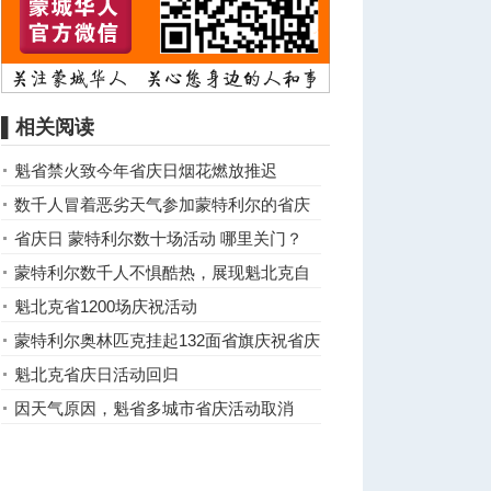
▌相关阅读
魁省禁火致今年省庆日烟花燃放推迟
数千人冒着恶劣天气参加蒙特利尔的省庆
日游行
省庆日 蒙特利尔数十场活动 哪里关门？
蒙特利尔数千人不惧酷热，展现魁北克自
豪感
魁北克省1200场庆祝活动
蒙特利尔奥林匹克挂起132面省旗庆祝省庆
魁北克省庆日活动回归
因天气原因，魁省多城市省庆活动取消