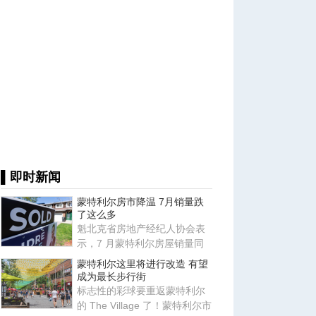
▌即时新闻
蒙特利尔房市降温 7月销量跌
了这么多
魁北克省房地产经纪人协会表
示，7 月蒙特利尔房屋销量同
比下降 10%，房地产市场出现
蒙特利尔这里将进行改造 有望
降
成为最长步行街
标志性的彩球要重返蒙特利尔
的 The Village 了！蒙特利尔市