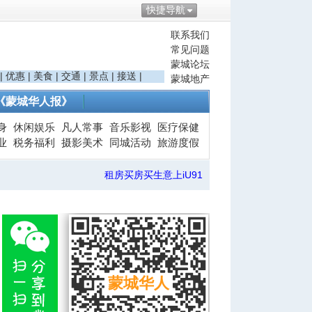
快捷导航
联系我们
常见问题
蒙城论坛
|
优惠
|
美食
|
交通
|
景点
|
接送
|
蒙城地产
《蒙城华人报》
身
休闲娱乐
凡人常事
音乐影视
医疗保健
业
税务福利
摄影美术
同城活动
旅游度假
租房买房买生意上iU91