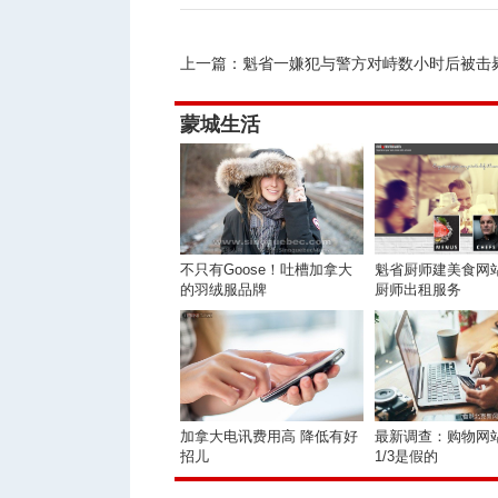
上一篇：
魁省一嫌犯与警方对峙数小时后被击
蒙城生活
不只有Goose！吐槽加拿大
魁省厨师建美食网
的羽绒服品牌
厨师出租服务
加拿大电讯费用高 降低有好
最新调查：购物网站
招儿
1/3是假的