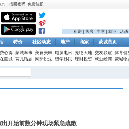
找回密码
免费注册
登
|
租房
|
售房
|
生意
|
就业
|
活动
活
特价
社区动态
地产
商家
蒙城黄页
费心得
蒙城车事
美食美味
电脑电讯
宠物天地
交友联谊
体育健
在蒙城
育儿话题
网际说法
留学移民
理财投资
就业经商
蒙城物
录
演出开始前数分钟现场紧急疏散