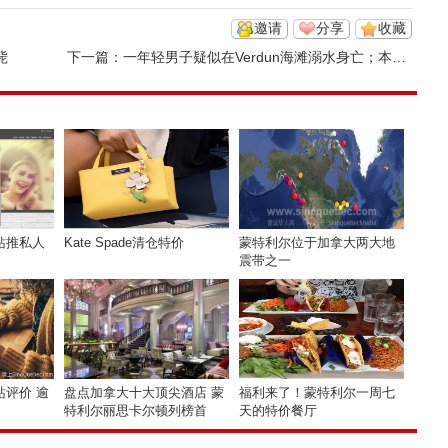
邀请
分享
收藏
毙
下一篇：
一年轻男子疑似在Verdun海滩溺水身亡；本月第二起类似事件
站推私人
Kate Spade清仓特价
蒙特利尔位于加拿大两大地
震带之一
评价 逾
盘点加拿大十大顶尖酒店 蒙
福利来了！蒙特利尔一周七
特利尔丽思卡尔顿列榜首
天的特价餐厅