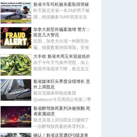
长 Soraya Martinez Ferrad
魁省卡车司机被杀案取得突破
昨天魁北克省一名29岁男子被
捕，他涉嫌参与4年前发生在
Beauce地区Saint-Isidore的谋
加拿大新型诈骗案激增 警方：
杀
留意几大警讯
近期，加拿大出现一种新型诈
骗，报案数量持续增加。安省
警局（OPP）及加拿大反诈骗
大丰收 魁省本周玉米迎超低价
中
由于今年天气条件理想，加上
美国市场需求下降，魁北克玉
米供应量大增，本周价格创下
魁省媒体巨头季度业绩增长 意
异
外上调股息
魁北克媒体和电信集团
Québecor今天周四公布第二季
度业绩，营收14.4亿元，同比
魁省醉驾致死案判决被推翻 死
增长4.3
者家属崩溃
魁北克省上诉法院近日撤销了
一宗醉驾致死案的有罪判决，
并下令重审，理由是检方未能
确认！魁省这里遭EF0级龙卷