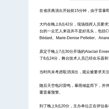
在省庆典演出开始前15分钟，由于雷暴
人
大约在晚上8点42分，现场指挥人员要
台的一众艺人来说并不是好兆头，包括Claude Dub
Bédard、Marie-Denise Pelletier、Arian
原定于晚上7点30分开场的Alaclair 
了8点24分，舞台技术人员已经在乐器
网
当时尚未考虑取消演出，观众被要求关
随后天空电闪雷鸣，暴雨倾盆而下，并
重雷暴预警。
到了晚上9点20分，主办单位正在评估