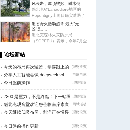
证
风袭击，屋顶被掀、树木倒
魁北克省Lanaudière地区的
Repentigny上周日确实遭遇了
一场龙卷风袭击。加拿大北方
魁省野火活动超常 最大“元
龙
凶”是。。
魁北克森林火灾防护局
（SOPFEU）表示，今年7月全
省野火活动高于往年平均水
平，主要原
▌论坛新帖
今天的布局再次驗證，恭喜跟上的
[
理财投资
]
朋友！
分享人工智能尝试 deepseek v4
[
电脑电讯
]
falsh, 据说
今日盤前操作
[
理财投资
]
7800 是壓力，不是終點！下一站看
[
理财投资
]
8000？
魁北克观音堂欢迎您莅临南岸素食
[
同城活动
]
分享会！
今天继续低吸布局，利润正在慢慢
[
理财投资
]
兑现！
今日盤前操作更新
[
理财投资
]