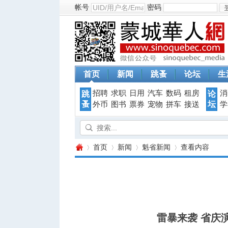
帐号
密码
首页
新闻
跳蚤
论坛
生
招聘
求职
日用
汽车
数码
租房
消
跳
论
蚤
坛
外币
图书
票券
宠物
拼车
接送
学
首页
新闻
魁省新闻
查看内容
蒙
›
›
›
›
雷暴来袭 省庆