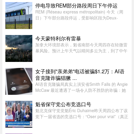
列。两边站着照顾他们的阿姨，前方拉着一条横
停电导致REM部分路段周日下午停运
幅。照片由多益网络官方微博 ...
REM (Réseau express métropolitain) 今天（周
日）下午部分路段停运，受影响区段为Deux-
Montagnes终点站至Bois-Franc站之间。
今天蒙特利尔有雷暴
加拿大环境部表示，魁省南部今天周四存在轻微雷
暴风险。预计上午天气以晴间多云为主，到了中午
至下午初，蒙特利尔可能出现阵雨，并伴有局部雷
暴。随后，雷暴云团预计将向Estrie方向移动，
Mauricie地区下午也有可能受 ...
女子接到"亲弟弟"电话被骗$1.2万：AI语
音克隆诈骗猖獗 ...
AI语音克隆骗局真实上演安省Smith Falls 的 Angie
McCaw 最近遭遇了一场令人防不胜防的诈骗：她
接到一通自称为弟弟 Mike 的电话，对方不仅准确
叫出了她弟弟的名字，连声音都几乎一模一
魁省保守党公布竞选口号
样。"电话那头听起来真的就是我 ...
魁北克保守党党魁Éric Duhaime昨天周四公布了该
党下一届省选的竞选口号：“Oser pour vrai”（真正
敢于突破）。Duhaime在魁省议会大楼前举行记者
会时表示，之所以选择“敢于突破”，是因为魁北克