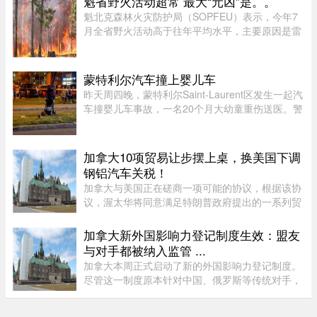
魁省野火活动超常 最大“元凶”是。。
米。捷星客机飞行员发现情况 ...
魁北克森林火灾防护局（SOPFEU）表示，今年7
月全省野火活动高于往年平均水平，主要原因是雷
击频繁。在重点防火区域，7月共发生90起森林火
灾，烧毁约1675公顷森林。相比之下，近年7月平
均为66起火灾，受影响面积约111 ...
蒙特利尔汽车撞上婴儿车
昨天周四晚，蒙特利尔Saint-Laurent区发生一起汽
车撞婴儿车事故，一名20个月大幼童重伤送医。警
方表示，晚上7时45分左右，接获多宗911报警，
称Montpellier Boulevard与Muir Street路口附近一
辆汽车撞上一辆婴儿车。 ...
加拿大10项贸易让步摆上桌，换美国下调
钢铝汽车关税！
加拿大与美国正在磋商一项可能的协议，根据该协
议，渥太华将同意满足特朗普政府提出的一系列贸
易要求，以换取部分行业关税减免。随着美方威胁
新一轮关税的日期临近，双方谈判日益紧张。《环
加拿大新外国影响力登记制度生效：盟友
球邮报》据三位知情业内人 ...
与对手都被纳入监管 ...
加拿大本周正式启动了新的外国影响力登记制度。
尽管这一制度原本针对中国、俄罗斯等传统对手，
但实际上，美国等加拿大最亲密的盟友也被纳入监
管。该制度在立法通过两年后启动实施，旨在通过