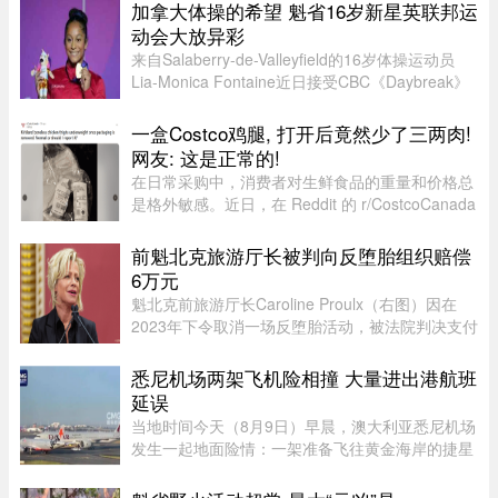
未来联盟（CAQ）、 ...
加拿大体操的希望 魁省16岁新星英联邦运
动会大放异彩
来自Salaberry-de-Valleyfield的16岁体操运动员
Lia-Monica Fontaine近日接受CBC《Daybreak》
节目采访，分享了自己首次参加英联邦运动会的经
历。这位魁省年轻选手在国际舞台上表现惊艳，一
一盒Costco鸡腿, 打开后竟然少了三两肉!
举获得4枚奖牌。Fontaine代 ...
网友: 这是正常的!
在日常采购中，消费者对生鲜食品的重量和价格总
是格外敏感。近日，在 Reddit 的 r/CostcoCanada
板块上，一位网友分享了自己的购物疑惑：在
Costco 购买的 Kirkland 无骨鸡腿肉，去掉包装后
前魁北克旅游厅长被判向反堕胎组织赔偿
称重，竟然比标签上的重量 ...
6万元
魁北克前旅游厅长Caroline Proulx（右图）因在
2023年下令取消一场反堕胎活动，被法院判决支付
6万元赔偿金。负责审理此案的法官认定，
Caroline Proulx“滥用了自己的权力”，其行为缺乏
悉尼机场两架飞机险相撞 大量进出港航班
合理依据。 ...
延误
当地时间今天（8月9日）早晨，澳大利亚悉尼机场
发生一起地面险情：一架准备飞往黄金海岸的捷星
航空客机，在滑行过程中与一架正在牵引移动的卡
塔尔航空客机险些发生碰撞，两机一度相距仅数