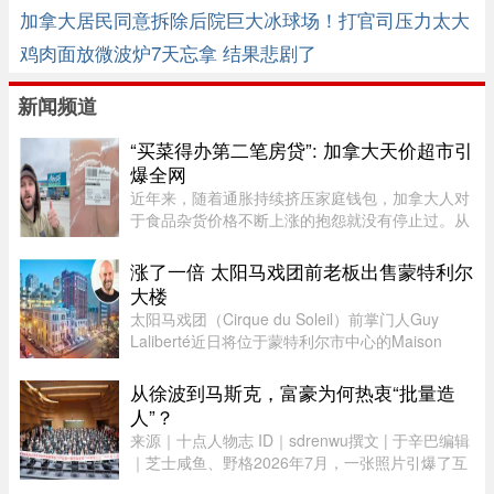
加拿大居民同意拆除后院巨大冰球场！打官司压力太大
鸡肉面放微波炉7天忘拿 结果悲剧了
新闻频道
“买菜得办第二笔房贷”: 加拿大天价超市引
爆全网
近年来，随着通胀持续挤压家庭钱包，加拿大人对
于食品杂货价格不断上涨的抱怨就没有停止过。从
BC省消费者吐槽两袋Lay’s薯片卖到9加元，到安省
Costco的西瓜一度卖到17加元，各种令人咋舌的超
涨了一倍 太阳马戏团前老板出售蒙特利尔
市价签早已成为社交媒体 ...
大楼
太阳马戏团（Cirque du Soleil）前掌门人Guy
Laliberté近日将位于蒙特利尔市中心的Maison
Alcan历史建筑群出售给房地产集团Groupe
Mach，成交价达9300万元。Groupe Mach董事长
从徐波到马斯克，富豪为何热衷“批量造
兼首席执行官Vincent Chiara昨天周四向 ...
人”？
来源｜十点人物志 ID｜sdrenwu撰文 | 于辛巴编辑
｜芝士咸鱼、野格2026年7月，一张照片引爆了互
联网。上百名孩子挤在一间报告厅里，整齐排成数