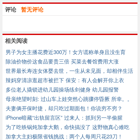
评论
暂无评论
相关阅读
男子为女主播花费近300万！女方谎称单身且没生育
除油价物价这食品要贵三倍 买菜去餐馆费用大涨
世界最长寿连女体婴去世，一生从未见面，却相伴生活
62年
辣妈穿清凉逛超市被拦下 保安：有人会解开你上衣
多位老人撬锁进幼儿园操场练剑健身 幼儿园报警
母亲绝望时刻: 过山车上娃突然心跳骤停昏厥 所幸。。
夫妻俩开保时捷，却只吃过期面包！你说穷不穷？
iPhone暗藏“出轨留言区” 过来人：抓到另一半偷腥
为了吃铁锅炖加拿大鹅，命快搞没了 这野物真心难吃
加拿大主妇极限省钱挑战：两个人每周只花23刀！