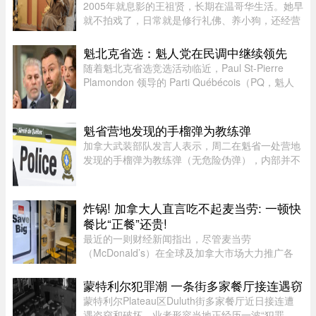
2005年就息影的王祖贤，长期在温哥华生活。她早
就不拍戏了，日常就是修行礼佛、养小狗，还经营
了一家艾灸馆。每次回国基本都是参加艾灸相关的
活动。8月5日，网友在上海机场偶遇王祖贤。34度
魁北克省选：魁人党在民调中继续领先
的天气穿着皮衣外套配长裙 ...
随着魁北克省选竞选活动临近，Paul St-Pierre
Plamondon 领导的 Parti Québécois（PQ，魁人
党）继续在选民支持率中保持领先。
魁省营地发现的手榴弹为教练弹
加拿大武装部队发言人表示，周二在魁省一处营地
发现的手榴弹为教练弹（无危险伪弹），内部并不
含有炸药。Abygail Bourgault-Lévesque 表示，在
专家团队确认该手榴弹对公众不构成危险后，已将
其运往 Valcartier 军事 ...
炸锅! 加拿大人直言吃不起麦当劳: 一顿快
餐比“正餐”还贵!
最近的一则财经新闻指出，尽管麦当劳
（McDonald’s）在全球及加拿大市场大力推广各
类“超值套餐”（Value Meals），但其销售额增长速
度依然出现了明显的放缓。图片来源：Global
蒙特利尔犯罪潮 一条街多家餐厅接连遇窃
News这一现象在加拿大知名社区论坛 r/ ...
蒙特利尔Plateau区Duluth街多家餐厅近日接连遭
遇盗窃和破坏，业者形容当地正经历一波“犯罪