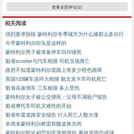
查看全部评论(
2
)
相关阅读
强烈要求拆除 蒙特利尔冬季城市为什么修那么多自行
车道
今早蒙特利尔街头是这样的
蒙特利尔男子被准备停车SUV撞死
魁省scooter与汽车相撞 司机当场身亡
政府不知道蒙特利尔道路上有多少橙色路障
美国123辆车连环大相撞 魁北克卡车司机死亡
魁省高速倒车 三车相撞 多人受伤
蒙特利尔女子被公交撞死：父母不满验尸报告
魁省摩托车司机灾难性的开始
魁省年度道路安全报告 行人死亡人数大涨
本周末蒙特利尔桥梁和隧道将关闭
蒙特利尔附近49节列车突然脱轨 事故原因仍成谜