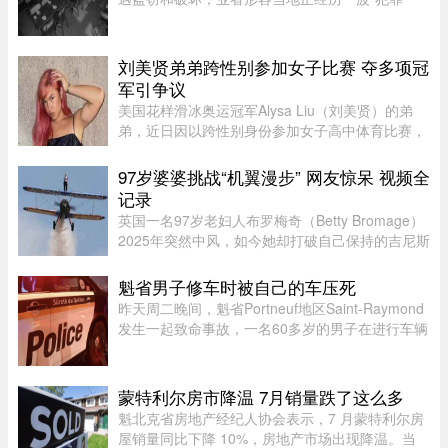
潮”，希望警方加强执法。位于Duluth东街251号的
Coco Disco Club日前遭人闯入盗窃，监控拍下全
过程，损失及维修费用约7000 ...
刘美贤弟弟跨性别参加女子比赛 夺多项冠
军引争议
美国花样滑冰奥运冠军Alysa Liu（刘美贤）的弟
弟，近日因以跨性别身份参加女子高中体育比赛，
在美国引发广泛争议。据报道，Jaylin Liu此前名叫
Joshua，后来认同为女性，并开始代表加州高中参
97岁婆婆挑战“机翼漫步” 网友惊呆 视频全
加女子体育赛事。自2025 ...
记录
英国一名97岁老妇人布罗梅奇（Betty Bromage）
2025年突然中风，如今她却打破自己保持的吉尼斯
世界纪录（Guinness World Records），成为“年
纪最大的女性机翼漫步者”（eldest wing
魁省男子修车时被自己的车压死
walker（female））。这已是布罗 ...
昨天周二晚间，魁省Portneuf地区Saint-Raymond
发生一起致命事故，一名60多岁的男子在进行车辆
维修时，被自己的汽车压住身亡。魁省省警
（SQ）于晚上6时30分左右接报，赶赴Saint-
Raymond的rang Sainte-Croix，当时一名 ...
蒙特利尔房市降温 7月销量跌了这么多
魁北克省房地产经纪人协会表示，7 月蒙特利尔房
屋销量同比下降 10%，房地产市场出现降温。当