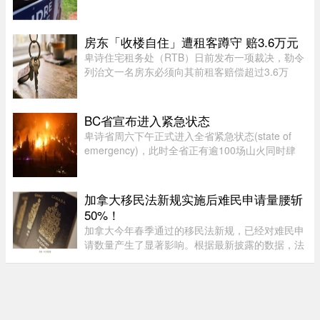
月，蒙特利尔共录得 3,338 套住宅成交，较 2025
年 7 月的 3,709 套有所下滑。与去年同期相比，该
地区所有房屋类型以及各 ...
房东「收楼自住」遭租客蹲守 赔3.6万元
卑诗住宅租务处（RTB）日前发布一项裁决，勒令
列治文一名房东必须向其前租客赔偿超过3.6万
元。这起纠纷源于房东先前以「全家将从海外搬回
加拿大居住」为由驱逐租客，事后却被揭穿该物业
闲置整整一年无人入住，因而遭 ...
BC省宣布进入紧急状态
卑诗省周六下午正式进入全省紧急状态(state of
emergency)，此时全省正有逾100场山火同时肆
虐，数以万计居民被迫离开家园，另有更多人接获
撤离警报。卑诗省省长尹大卫（David Eby）周六
（8日）下午在温哥华市中心发 ...
加拿大移民法新规实施后难民申请量腰斩
50%！
加拿大今年春季通过的移民法新规，已经对难民申
请数量产生了显著影响。根据最新披露的数据，法
案生效后三个月内，全国仅接获 1.37 万宗难民申
请，较去年同期的 2.78 万宗减少近一半。新法生
效，难民通道收紧今年 3 ...