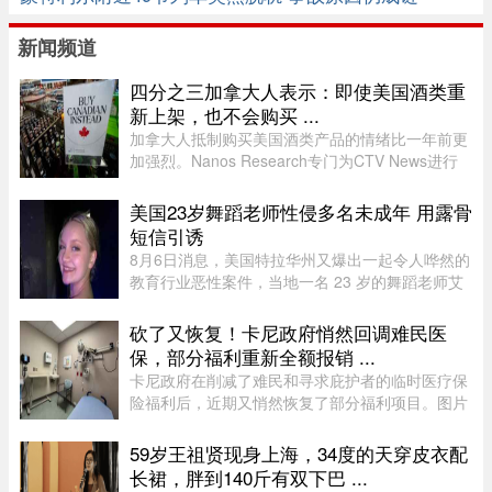
新闻频道
四分之三加拿大人表示：即使美国酒类重
新上架，也不会购买 ...
加拿大人抵制购买美国酒类产品的情绪比一年前更
加强烈。Nanos Research专门为CTV News进行
的一项最新民调显示，近四分之三（74%）的加拿
大人表示，即使美国酒类重新摆上货架，他们也不
美国23岁舞蹈老师性侵多名未成年 用露骨
太可能购买。 ...
短信引诱
8月6日消息，美国特拉华州又爆出一起令人哗然的
教育行业恶性案件，当地一名 23 岁的舞蹈老师艾
米丽.普赖尔.阿尔比诺遭到警方逮捕，涉嫌对自己
舞蹈工作室的两名未成年学生实施性虐待，还通过
砍了又恢复！卡尼政府悄然回调难民医
电子设备引诱青少年，面临 ...
保，部分福利重新全额报销 ...
卡尼政府在削减了难民和寻求庇护者的临时医疗保
险福利后，近期又悄然恢复了部分福利项目。图片
来源：51.CA 资料图片今年早些时候，渥太华按照
预算承诺削减资金，调整了为已安置的难民和等待
59岁王祖贤现身上海，34度的天穿皮衣配
获得省或地区医保的庇护申 ...
长裙，胖到140斤有双下巴 ...