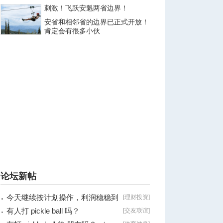
刺激！飞跃安魁两省边界！
安省和相邻省的边界已正式开放！
肯定会有很多小伙
论坛新帖
今天继续按计划操作，利润稳稳到
[
理财投资
]
手！
有人打 pickle ball 吗？
[
交友联谊
]