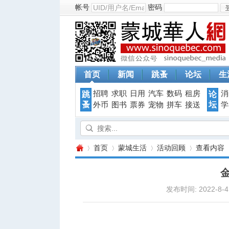
帐号
密码
首页
新闻
跳蚤
论坛
生
招聘
求职
日用
汽车
数码
租房
消
跳
论
蚤
坛
外币
图书
票券
宠物
拼车
接送
学
首页
蒙城生活
活动回顾
查看内容
发布时间: 2022-8-4 
蒙
›
›
›
›