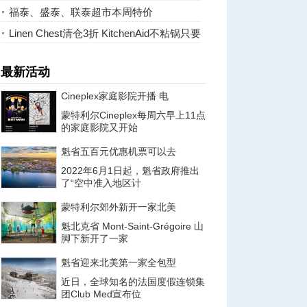
10元
福泰、盛泰、联泰超市本周特价
Linen Chest清仓3折 KitchenAid不粘锅只要
49元
最新活动
Cineplex家庭影院开播 电
蒙特利尔Cineplex每周六早上11点
的家庭影院又开始
魁省五百元优惠机票可以去
2022年6月1日起，魁省政府推出
了“空中准入地区计
蒙特利尔郊外新开一家北美
魁北克省 Mont-Saint-Grégoire 山
脚下新开了一家
魁省迎来北美第一家全包型
近日，全球知名的法国度假连锁集
团Club Med宣布位