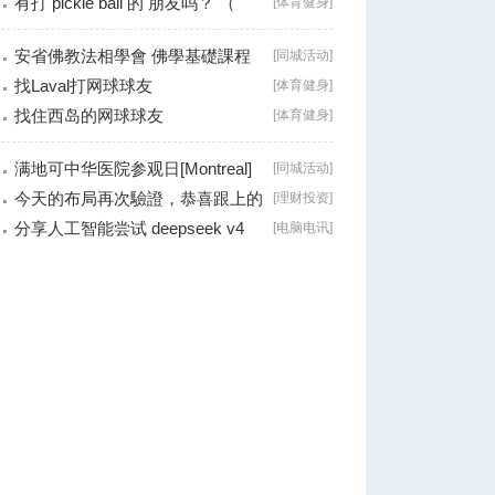
有打 pickle ball 的 朋友吗？ （
[
体育健身
]
Brossard
安省佛教法相學會 佛學基礎課程
[
同城活动
]
（第二十八
找Laval打网球球友
[
体育健身
]
找住西岛的网球球友
[
体育健身
]
满地可中华医院参观日[Montreal]
[
同城活动
]
今天的布局再次驗證，恭喜跟上的
[
理财投资
]
朋友！
分享人工智能尝试 deepseek v4
[
电脑电讯
]
falsh, 据说