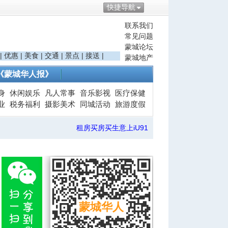
快捷导航
联系我们
常见问题
蒙城论坛
|
优惠
|
美食
|
交通
|
景点
|
接送
|
蒙城地产
《蒙城华人报》
身
休闲娱乐
凡人常事
音乐影视
医疗保健
业
税务福利
摄影美术
同城活动
旅游度假
租房买房买生意上iU91