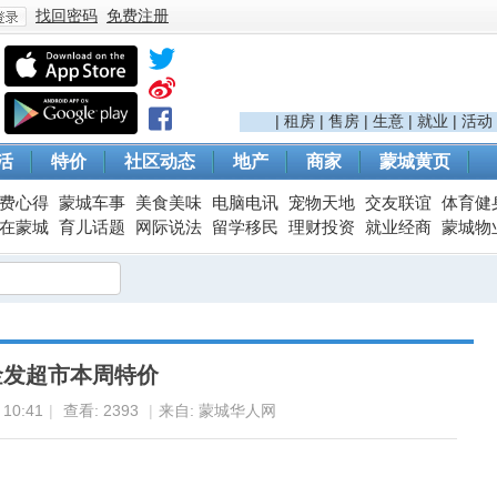
找回密码
免费注册
登
|
租房
|
售房
|
生意
|
就业
|
活动
活
特价
社区动态
地产
商家
蒙城黄页
费心得
蒙城车事
美食美味
电脑电讯
宠物天地
交友联谊
体育健
在蒙城
育儿话题
网际说法
留学移民
理财投资
就业经商
蒙城物
录
金发超市本周特价
10:41
|
查看:
2393
|
来自: 蒙城华人网