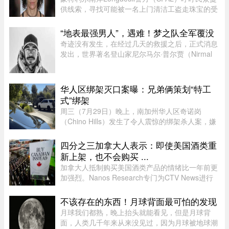
供线索，寻找可能被一名上门清洁工盗走珠宝的受
害者。警方表示，嫌疑人涉嫌主要针对老年居民下
手。48岁的Longueuil居民Mélanie Tanguay上周
“地表最强男人”，遇难！梦之队全军覆没
四出庭，被控涉及Saint-Brun ...
奇迹没有发生，在经过几天的救援之后，正式消息
发出，世界著名登山家尼尔马尔·普尔贾（Nirmal
Purja）率领的10人国际登山队在巴基斯坦布洛阿
特峰（Broad Peak）遭遇雪崩，队员全部遇难。8
月2日，巴基斯坦阿尔卑斯俱 ...
华人区绑架灭口案曝：兄弟俩策划“特工
式”绑架
周三（7月29日）晚上，南加州华人区奇诺岗
（Chino Hills）发生了令人震惊的绑架杀人案，嫌
犯眼见绑架事件败露，当着警察的面枪杀了受害
者，此种暴行震惊了全美。周五（7月31日），圣
四分之三加拿大人表示：即使美国酒类重
贝纳迪诺县（San Bernardino Coun ...
新上架，也不会购买 ...
加拿大人抵制购买美国酒类产品的情绪比一年前更
加强烈。Nanos Research专门为CTV News进行
的一项最新民调显示，近四分之三（74%）的加拿
大人表示，即使美国酒类重新摆上货架，他们也不
不该存在的东西！月球背面最可怕的发现
太可能购买。 ...
月球我们都熟，晚上抬头就能看见，但是月球背
面，人类几千年来从来没见过，因为月球被地球潮