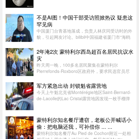
汐锁定了，永远只有一面对着地球。背面只是从地
球视角无法观测，并非永久藏在黑暗里，月背和正
面一样拥有14天一轮的完整白 ...
不是AI图！中国干部受访照掀热议 疑患这
罕见病
中国厦门台青基地落成，负责人林庆同受访时的外
貌，引起网友讨论。bilibil中国福建省厦门市“海鸥
台青基地”落脚翔安科技园区，负责人林庆同受访
时，异常肿大的脖子引起网友议论，被怀疑是AI特
2年淹2次 蒙特利尔西岛超百名居民抗议水
效。不过，有认识他的 ...
灾
昨天周一晚，100多名居民聚集在蒙特利尔
Pierrefonds-Roxboro区政府外，要求民选官员尽
快采取行动。这是自今年6月西岛数百户住宅遭洪
水侵袭以来，该区举行的首次市政委员会会议。居
军方紧急出动 封锁魁省露营地
民表示，自己已经花费数万甚至数十 ...
今天上午魁北克省Montérégie地区Saint-Bernard-
de-Lacolle的Lac Cristal露营地因发现一枚手榴弹
而发布炸弹警报。魁省省警（SQ）发言人Louis-
Philippe Ruel表示，这枚手榴弹看起来已经有多年
历史，目前对露营者没有 ...
蒙特利尔知名餐厅遭窃，老板公开喊话小
偷：把电脑还我，可补偿你 ... ...
蒙特利尔知名餐厅Au Pied de Cochon附近一处相