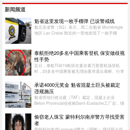
新闻频道
魁省这里发现一枚手榴弹 已设警戒线
魁北克省警（SQ）表示，周二在魁省 Montérégie
地区 Lac Cristal 附近的一营地发现了一枚手榴
弹，随后已联系加拿大军队前往现场处理。警员赶
到现场后确认这确实是一枚手榴弹。虽然省警目前
无法确认该手榴弹是否处 ...
泰航拒绝20多名中国乘客登机 保安做歧视
性手势
近日，泰航TG674航班在曼谷素万那普机场登机
时，20多名中国乘客被无理由要求退出廊桥、行李
被强行卸下，航司未给出任何书面说明，航班却正
常起飞，现场还发生了安保人员做出歧视性“拉眼
承诺4000元奖金 魁省混凝土巨头被裁定
角”手势的争议。截至目前， ...
违规施压
魁省劳动行政法庭（TAT）裁定，混凝土企业
Béton Provincial在收购Saint-Eustache工厂后，绕
过工会私下接触员工，并以“3月底前达成协议每人
可获4000元”为条件施压，干扰集体协议谈判。法
偷窃老人珠宝 蒙特利尔南岸警方寻找受害
庭指出，公司未告知员工， ...
者
蒙特利尔南岸Longueuil警方（SPAL）呼吁民众提