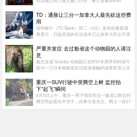
邻店铺上周六遭人破门行窃，餐厅老板Martin
Picard的电脑被盗。他如今公开向公众求助，希望
找回电脑。据Martin Picard介绍，被盗地点位于
TD：通胀让三分一加拿大人最先砍这些费
Plateau-Mont-Royal区Duluth Es ...
用
道明银行（TD Bank）周二（4日）发布的最新调
查显示，日益高涨的生活成本已让加拿大民众不堪
重负，许多人正考虑缩减或取消保险计划。据
Global News报道，道明保险（TD Insurance）的
严重并发症 去过魁省这个动物园的人请注
数据指出，33%的加拿大民众为了节 ...
意
魁北克省 Granby 动物园正在呼吁本周早些时候可
能与一只日本猕猴发生过肢体接触的游客联系公共
卫生部门。此前，一名游客在该动物园被猕猴抓
伤。猕猴可能会携带 B 型疱疹病毒（Herpes B
重庆一SUV行驶中突腾空上树 监控拍
virus）。这种病毒在人体内极 ...
下"起飞"瞬间
8月5日上午，重庆一男子驾车经过一隧道口附近时
腾空而起悬在半空中，此事引发关注。网上一段27
秒行车记录仪显示，一辆白色SUV行驶在中间车
道，其前方右边是一处转弯，前端左侧是一个隧道
口，当车驶至该隧道口附近时 ...